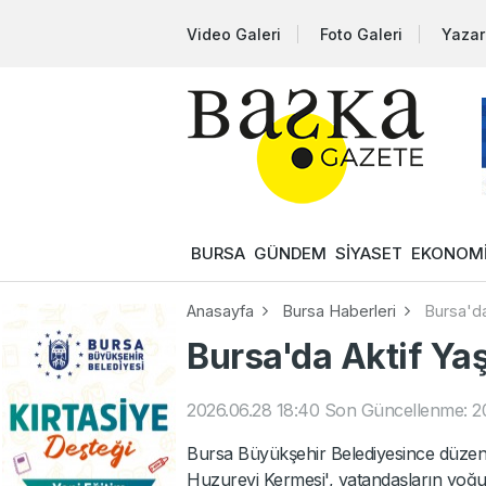
Video Galeri
Foto Galeri
Yazar
BURSA
GÜNDEM
SİYASET
EKONOM
Anasayfa
Bursa Haberleri
Bursa'da
Bursa'da Aktif Yaş
2026.06.28 18:40
Son Güncellenme: 20
Bursa Büyükşehir Belediyesince düzenle
Huzurevi Kermesi', vatandaşların yoğun 