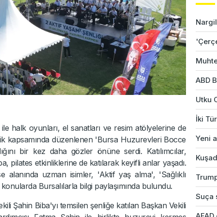
Nargil
'Çerç
Muhte
ABD B
Utku 
İki Tü
ri ile halk oyunları, el sanatları ve resim atölyelerine de
Yeni a
Şenlik kapsamında düzenlenen 'Bursa Huzurevleri Bocce
ğını bir kez daha gözler önüne serdi. Katılımcılar,
Kuşad
a, pilates etkinliklerine de katılarak keyifli anlar yaşadı.
 alanında uzman isimler, 'Aktif yaş alma', 'Sağlıklı
Trump
i konularda Bursalılarla bilgi paylaşımında bulundu.
Suça s
li Şahin Biba'yı temsilen şenliğe katılan Başkan Vekili
AFAD 
rdımcısı Fatma Şahin ile birlikte huzurevi kermes