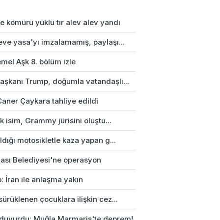
e kömürü yüklü tır alev alev yandı
eve yasa'yı imzalamamış, paylaşı...
mel Aşk 8. bölüm izle
aşkanı Trump, doğumla vatandaşlı...
Caner Çaykara tahliye edildi
rk isim, Grammy jürisini oluştu...
ldığı motosikletle kaza yapan g...
ası Belediyesi'ne operasyon
: İran ile anlaşma yakın
ürüklenen çocuklara ilişkin cez...
duyurdu: Muğla Marmaris'te deprem!