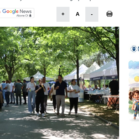
+
A
-