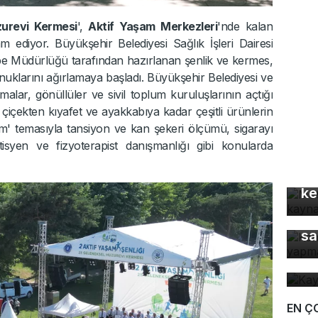
urevi Kermesi
',
Aktif Yaşam Merkezleri
'nde kalan
 ediyor. Büyükşehir Belediyesi Sağlık İşleri Dairesi
be Müdürlüğü tarafından hazırlanan şenlik ve kermes,
nuklarını ağırlamaya başladı. Büyükşehir Belediyesi ve
rmalar, gönüllüler ve sivil toplum kuruluşlarının açtığı
içekten kıyafet ve ayakkabıya kadar çeşitli ürünlerin
am' temasıyla tansiyon ve kan şekeri ölçümü, sigarayı
etisyen ve fizyoterapist danışmanlığı gibi konularda
Mo
gü
ke
Ke
sa
Ka
ev
EN Ç