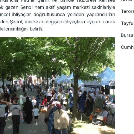
tek gezen Şenol hem aktif yaşam merkezi sakinleriyle
Terörs
ncel ihtiyaçlar doğrultusunda yeniden yapılandırılan
eden Şenol, merkezin değişen ihtiyaçlara uygun olarak
Tayfu
endirildiğini belirtti.
Bursa 
Cumhu