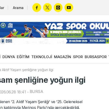
lar
Arama
İ
DÜNYA
EĞİTİM
TEKNOLOJİ
MAGAZİN
SPOR
BURSASPOR
 Aktif Yaşam şenliğine yoğun ilgi
am şenliğine yoğun ilgi
BURSA
26.06.28 18:41
-
nen '2. Aktif Yaşam Şenliği' ve '25. Geleneksel
katılımıyla Merinos Parkı'nda gerçekleştirildi.