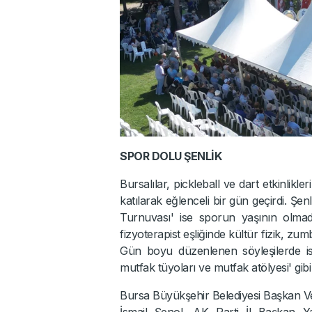
SPOR DOLU ŞENLİK
Bursalılar, pickleball ve dart etkinlikle
katılarak eğlenceli bir gün geçirdi. 
Turnuvası' ise sporun yaşının olmadı
fizyoterapist eşliğinde kültür fizik, zumb
Gün boyu düzenlenen söyleşilerde ise
mutfak tüyoları ve mutfak atölyesi' gib
Bursa Büyükşehir Belediyesi Başkan Veki
İsmail Şenol, AK Parti İl Başkan Ya