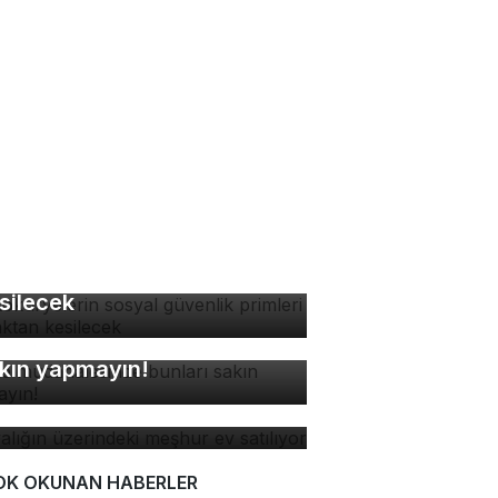
tokuryelerin sosyal
venlik primleri kaynaktan
silecek
ne müdahalesinde bunları
kın yapmayın!
yalığın üzerindeki meşhur
 satılıyor
OK OKUNAN HABERLER