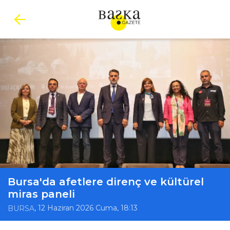
Bursa'da afetlere direnç ve kültürel
miras paneli
, 12 Haziran 2026 Cuma, 18:13
BURSA