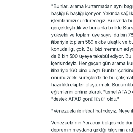
"Bunlar, arama kurtarmadan aynı bağış
başlığı 8 başlığı içeriyor. Yakında sağl
işlemlerimizi sürdüreceğiz. Bursa'da b
gerçekleştirdik ve bununla birlikte Burs
yükseldi ve toplam üye sayısı da bin 7
itibariyle toplam 589 ekibe ulaştık ve b
konuda ilgi, çok. Bu, bizi memnun ediy
da 8 bin 500 üyeye tekabül ediyor. Bu
içerisindeyiz. Her geçen gün arama ku
itibariyle 160 bine ulaştı. Bunlar içerisi
önümüzdeki süreçlerde de bu çalışmalar
hazırlıklı ekipler oluşturmak. Bugün iti
eğitimlerini online alarak "temel AFAD g
"destek AFAD gönüllüsü" oldu."
"Venezuela ile irtibat halindeyiz. Neye 
Venezuela'nın Yaracuy bölgesinde dün 
depremin meydana geldiği bilgisinin ardın