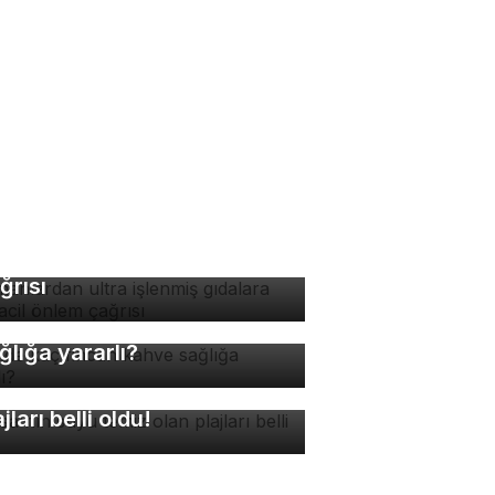
manlardan ultra işlenmiş
dalara karşı acil önlem
ğrısı
nde kaç fincan kahve
ğlığa yararlı?
rsa'nın suyu temiz olan
ajları belli oldu!