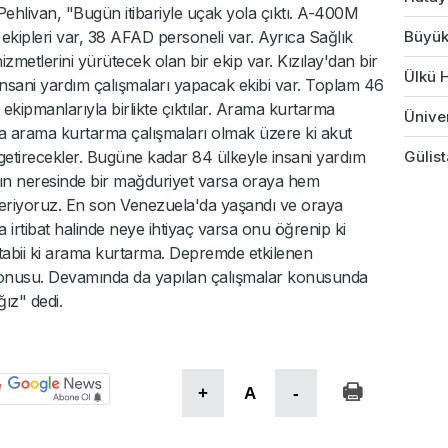
 Pehlivan, "Bugün itibariyle uçak yola çıktı. A-400M
ekipleri var, 38 AFAD personeli var. Ayrıca Sağlık
Büyük
metlerini yürütecek olan bir ekip var. Kızılay'dan bir
Ülkü H
sani yardım çalışmaları yapacak ekibi var. Toplam 46
ip ekipmanlarıyla birlikte çıktılar. Arama kurtarma
Üniver
a arama kurtarma çalışmaları olmak üzere ki akut
getirecekler. Bugüne kadar 84 ülkeyle insani yardım
Gülist
ın neresinde bir mağduriyet varsa oraya hem
nderiyoruz. En son Venezuela'da yaşandı ve oraya
a irtibat halinde neye ihtiyaç varsa onu öğrenip ki
, tabii ki arama kurtarma. Depremde etkilenen
 konusu. Devamında da yapılan çalışmalar konusunda
ız" dedi.
+
A
-