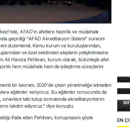
ezi'nde, AFAD'ın afetlere hazırlık ve müdahale
ata geçirdiği "AFAD Akreditasyon Sistemi" sürecini
öreni düzenlendi. Kamu kurum ve kuruluşlarından,
şlarından ve özel sektörden ekiplerin yetiştirilmesine
ı Ali Hamza Pehlivan, kurum olarak, bütünleşik afet
Tü
azırlık hem müdahale hem de iyileştirme süreçlerini
ta
Ye
nemli bir kavram. 2020'de çıkan yönetmeliğe istinaden
Ka
plere eğitimler veriyoruz. Bu eğitimler sonucunda da
ma
ere, sınavlara tabi tutup sonrasında akreditasyonlarını
sı
larını takdim ediyoruz." diye konuştu.
aldığı ifade eden Pehlivan, konuşmasını şöyle
EN Ç