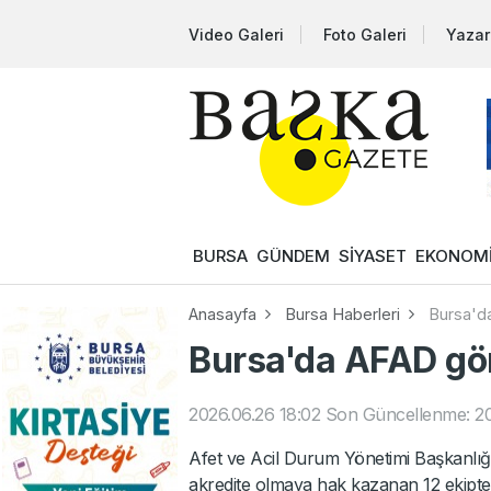
Video Galeri
Foto Galeri
Yazar
BURSA
GÜNDEM
SİYASET
EKONOM
Anasayfa
Bursa Haberleri
Bursa'da
Bursa'da AFAD gönü
2026.06.26 18:02
Son Güncellenme: 20
Afet ve Acil Durum Yönetimi Başkanlı
akredite olmaya hak kazanan 12 ekipte