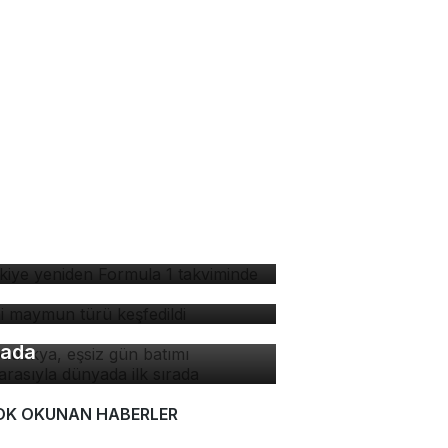
rkiye yeniden Formula 1
kviminde
ni maymun türü keşfedildi
padokya, eşsiz gün batımı
nzarasıyla dünyada ilk
rada
OK OKUNAN HABERLER