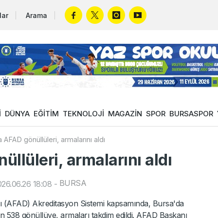
lar
Arama
İ
DÜNYA
EĞİTİM
TEKNOLOJİ
MAGAZİN
SPOR
BURSASPOR
 AFAD gönüllüleri, armalarını aldı
llüleri, armalarını aldı
BURSA
26.06.26 18:08
-
ğı (AFAD) Akreditasyon Sistemi kapsamında, Bursa'da
n 538 gönüllüye, armaları takdim edildi. AFAD Başkanı