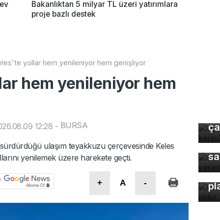
dev
Bakanlıktan 5 milyar TL üzeri yatırımlara
proje bazlı destek
les'te yollar hem yenileniyor hem genişliyor
llar hem yenileniyor hem
Uz
gı
BURSA
26.08.09 12:28
-
ça
Gü
e sürdürdüğü ulaşım teyakkuzu çerçevesinde Keles
sa
llarını yenilemek üzere harekete geçti.
Bu
+
A
-
pl