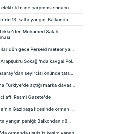
elektrik teline çarpması sonucu...
i'de 13. katta yangın: Balkonda...
 Tekke'den Mohamed Salah
aması
ılar dün gece Perseid meteor ya...
 Arapşükrü Sokağı'nda kavga! Pol...
saray'dan seyircisi önünde tats...
na Türkiye'de açtığı marka davas...
ci affı Resmi Gazete'de
a'nın Gazipaşa ilçesinde orman ...
tta yangın paniği: Balkondan dü...
'da ormanda usulsüz kesim yapan ...