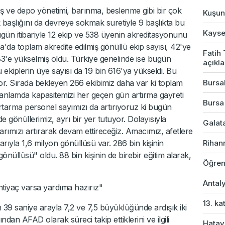
 ve depo yönetimi, barınma, beslenme gibi bir çok
Kuşun 
ık başlığını da devreye sokmak suretiyle 9 başlıkta bu
Kayser
ugün itibariyle 12 ekip ve 538 üyenin akreditasyonunu
a'da toplam akredite edilmiş gönüllü ekip sayısı, 42'ye
Fatih
83'e yükselmiş oldu. Türkiye genelinde ise bugün
açıkl
u ekiplerin üye sayısı da 19 bin 616'ya yükseldi. Bu
or. Sırada bekleyen 266 ekibimiz daha var ki toplam
Bursal
 anlamda kapasitemizi her geçen gün artırma gayreti
Bursa
rtarma personel sayımızı da artırıyoruz ki bugün
nde gönüllerimiz, ayrı bir yer tutuyor. Dolayısıyla
Galata
ımızı artırarak devam ettireceğiz. Amacımız, afetlere
barıyla 1,6 milyon gönüllüsü var. 286 bin kişinin
Rihan
önüllüsü" oldu. 88 bin kişinin de birebir eğitim alarak,
Öğren
Antaly
ihtiyaç varsa yardıma hazırız"
13. ka
39 saniye arayla 7,2 ve 7,5 büyüklüğünde ardışık iki
dan AFAD olarak süreci takip ettiklerini ve ilgili
Hatay