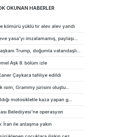
OK OKUNAN HABERLER
e kömürü yüklü tır alev alev yandı
eve yasa'yı imzalamamış, paylaşı...
aşkanı Trump, doğumla vatandaşlı...
mel Aşk 8. bölüm izle
Caner Çaykara tahliye edildi
rk isim, Grammy jürisini oluştu...
ldığı motosikletle kaza yapan g...
ası Belediyesi'ne operasyon
: İran ile anlaşma yakın
ürüklenen çocuklara ilişkin cez...