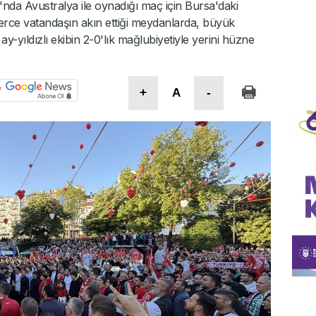
'nda Avustralya ile oynadığı maç için Bursa'daki
erce vatandaşın akın ettiği meydanlarda, büyük
y-yıldızlı ekibin 2-0'lık mağlubiyetiyle yerini hüzne
+
A
-