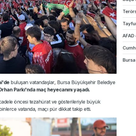
Terörs
Tayfu
AFAD 
Cumhu
Bursa 
i'de
buluşan vatandaşlar, Bursa Büyükşehir Belediye
Orhan Parkı'nda maç heyecanını yaşadı.
adele öncesi tezahürat ve gösterileriyle büyük
nlerce vatanda, maçı pür dikkat takip etti.