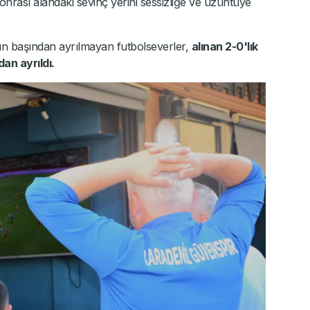
nrası alandaki sevinç yerini sessizliğe ve üzüntüye
n başından ayrılmayan futbolseverler,
alınan 2-0'lık
an ayrıldı.