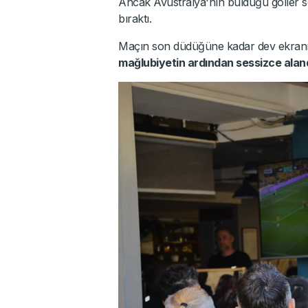
Ancak Avustralya'nın bulduğu goller so
bıraktı.
Maçın son düdüğüne kadar dev ekranı
mağlubiyetin ardından sessizce aland