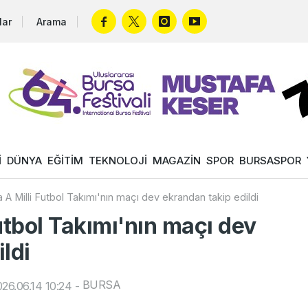
lar
Arama
İ
DÜNYA
EĞİTİM
TEKNOLOJİ
MAGAZİN
SPOR
BURSASPOR
 A Milli Futbol Takımı'nın maçı dev ekrandan takip edildi
utbol Takımı'nın maçı dev
ldi
BURSA
26.06.14 10:24
-