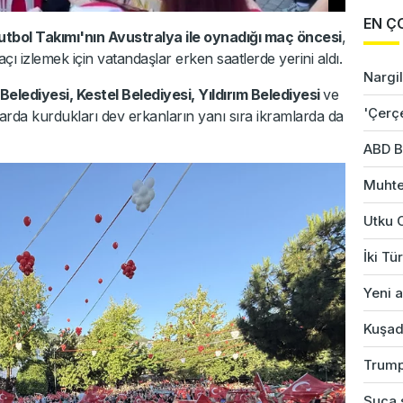
EN Ç
utbol Takımı'nın Avustralya ile oynadığı maç öncesi
,
 izlemek için vatandaşlar erken saatlerde yerini aldı.
Nargil
Belediyesi, Kestel Belediyesi, Yıldırım Belediyesi
ve
'Çerç
lanlarda kurdukları dev erkanların yanı sıra ikramlarda da
ABD B
Muhte
Utku 
İki Tü
Yeni a
Kuşad
Trump
Suça s