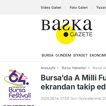
Video Galeri
Foto Galeri
Yazar
BURSA
GÜNDEM
SİYASET
EKONOM
Anasayfa
Bursa Haberleri
Bursa'da
Bursa'da A Milli F
ekrandan takip edi
2026.06.14 07:56
Son Güncellenme: 20