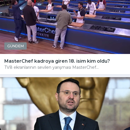
GÜNDEM
MasterChef kadroya giren 18. isim kim oldu?
TV8 ekranlarının sevilen yarışması MasterChef...