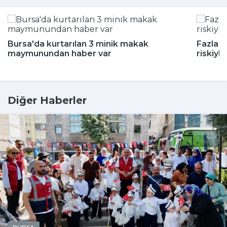
Bursa'da kurtarılan 3 minik makak
Fazla a
maymunundan haber var
riskiyle 
Diğer Haberler