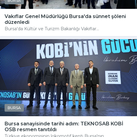
BURSA
Vakıflar Genel Müdürlüğü Bursa'da sünnet şöleni
düzenledi
Bursa'da Kültür ve Turizm Bakanlığı Vakıflar...
BURSA
Bursa sanayisinde tarihi adım: TEKNOSAB KOBİ
OSB resmen tanıtıldı
Türkiye ekonomisinin lokomotif kenti Bursa'nın...