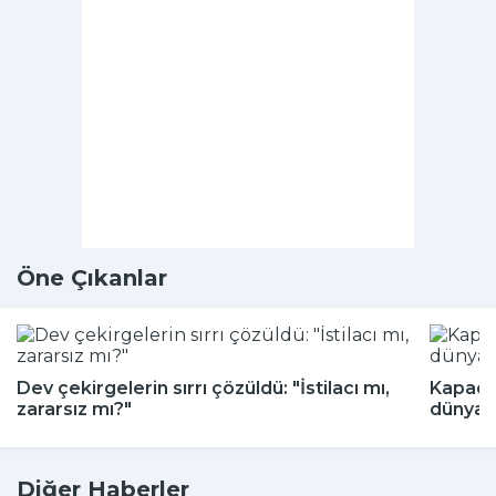
Öne Çıkanlar
Dev çekirgelerin sırrı çözüldü: "İstilacı mı,
Kapado
zararsız mı?"
dünyada
Diğer Haberler