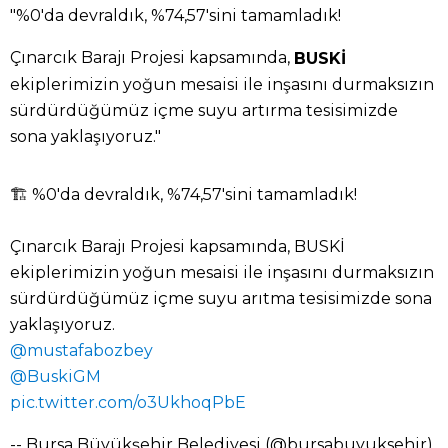
"%0'da devraldık, %74,57'sini tamamladık!
Çınarcık Barajı Projesi kapsamında,
BUSKİ
ekiplerimizin yoğun mesaisi ile inşasını durmaksızın
sürdürdüğümüz içme suyu artırma tesisimizde
sona yaklaşıyoruz."
🏗️ %0'da devraldık, %74,57'sini tamamladık!
Çınarcık Barajı Projesi kapsamında, BUSKİ
ekiplerimizin yoğun mesaisi ile inşasını durmaksızın
sürdürdüğümüz içme suyu arıtma tesisimizde sona
yaklaşıyoruz.
@mustafabozbey
@BuskiGM
pic.twitter.com/o3UkhoqPbE
-- Bursa Büyükşehir Belediyesi (@bursabuyuksehir)