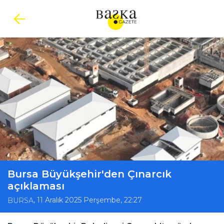
Bursa Büyükşehir'den Çınarcık
açıklaması
, 11 Aralık 2025 Perşembe, 22:27
BURSA