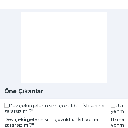
Öne Çıkanlar
Dev çekirgelerin sırrı çözüldü: "İstilacı mı,
Uzman i
zararsız mı?"
yenmey