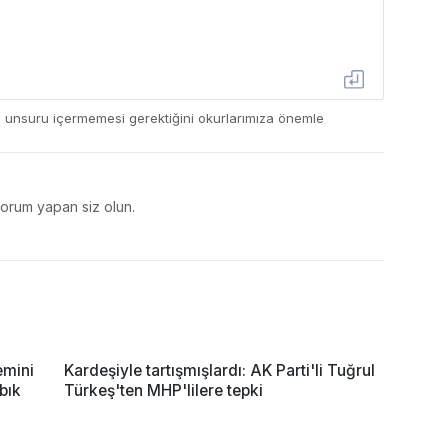
ç unsuru içermemesi gerektiğini okurlarımıza önemle
yorum yapan siz olun.
emini
Kardeşiyle tartışmışlardı: AK Parti'li Tuğrul
bık
Türkeş'ten MHP'lilere tepki