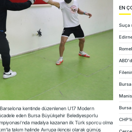
EN Ç
Suça s
Edirne
Romel
ABD'd
Fileni
Bursa'
Manis
Bursa'
n Barselona kentinde düzenlenen U17 Modern
cadele eden Bursa Büyükşehir Belediyesporlu
CHP'li
piyonası'nda madalya kazanan ilk Türk sporcu olma
akım'la takım halinde Avrupa ikincisi olarak gümüş
Çerçev