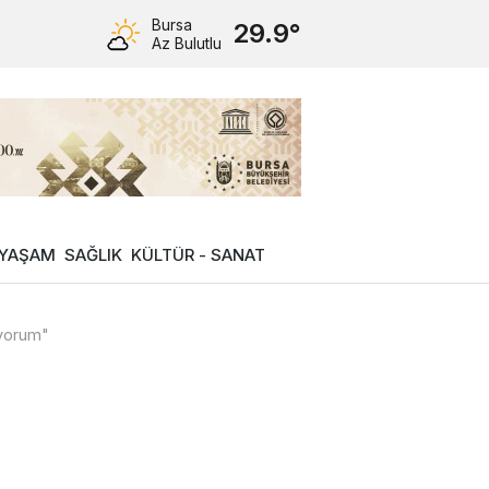
Bursa
29.9°
Az Bulutlu
YAŞAM
SAĞLIK
KÜLTÜR - SANAT
iyorum"