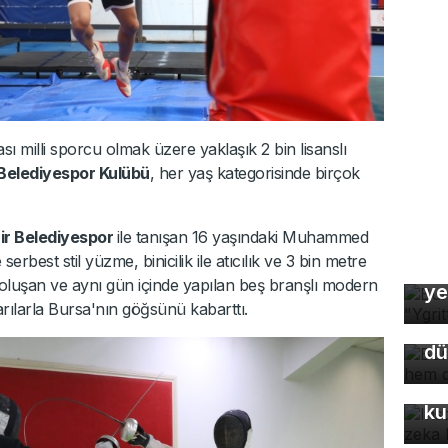
sı milli sporcu olmak üzere yaklaşık 2 bin lisanslı
Belediyespor Kulübü
, her yaş kategorisinde birçok
ir Belediyespor
ile tanışan 16 yaşındaki Muhammed
rbest stil yüzme, binicilik ile atıcılık ve 3 bin metre
Bu
Bu
oluşan ve aynı gün içinde yapılan beş branşlı modern
ye
so
arılarla Bursa'nın göğsünü kabarttı.
du
dü
In
fo
ku