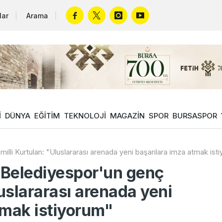
lar
Arama
İ
DÜNYA
EĞİTİM
TEKNOLOJİ
MAGAZİN
SPOR
BURSASPOR
lli Kurtulan: "Uluslararası arenada yeni başarılara imza atmak ist
 Belediyespor'un genç
luslararası arenada yeni
tmak istiyorum"