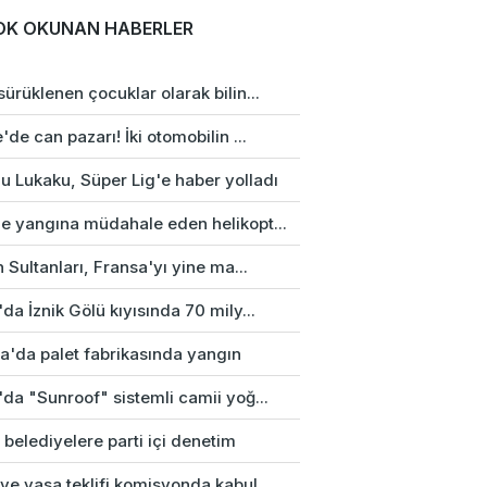
OK OKUNAN HABERLER
ürüklenen çocuklar olarak bilin...
'de can pazarı! İki otomobilin ...
u Lukaku, Süper Lig'e haber yolladı
e yangına müdahale eden helikopt...
n Sultanları, Fransa'yı yine ma...
da İznik Gölü kıyısında 70 mily...
a'da palet fabrikasında yangın
da "Sunroof" sistemli camii yoğ...
 belediyelere parti içi denetim
e yasa teklifi komisyonda kabul...