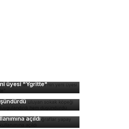
rsa Hayvanat Bahçesi'nin
rsa'da ezana uluyan
ni üyesi "Ygritte"
kak köpeği hem
ygulandırdı hem
şündürdü
stagram'da bazı
toğraflar yapay zeka
llanımına açıldı