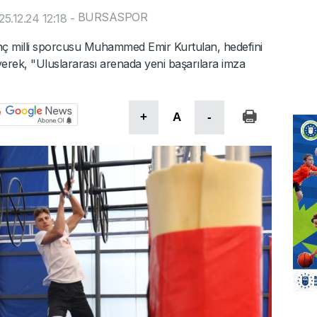
BURSASPOR
5.12.24 12:18
-
ç milli sporcusu Muhammed Emir Kurtulan, hedefini
leyerek, "Uluslararası arenada yeni başarılara imza
+
A
-