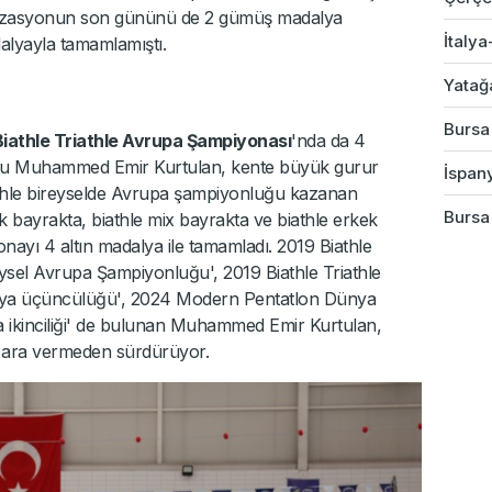
nizasyonun son gününü de 2 gümüş madalya
İtalya
lyayla tamamlamıştı.
Yatağ
Bursa
Biathle Triathle Avrupa Şampiyonası
'nda da 4
lu Muhammed Emir Kurtulan, kente büyük gurur
İspany
iathle bireyselde Avrupa şampiyonluğu kazanan
Bursa 
k bayrakta, biathle mix bayrakta ve biathle erkek
nayı 4 altın madalya ile tamamladı. 2019 Biathle
ysel Avrupa Şampiyonluğu', 2019 Biathle Triathle
nya üçüncülüğü', 2024 Modern Pentatlon Dünya
ikinciliği' de bulunan Muhammed Emir Kurtulan,
nı ara vermeden sürdürüyor.