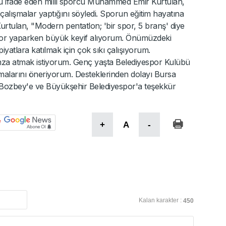
nu ifade eden milli sporcu Muhammed Emir Kurtulan,
 çalışmalar yaptığını söyledi. Sporun eğitim hayatına
Kurtulan, "Modern pentatlon; 'bir spor, 5 branş' diye
 spor yaparken büyük keyif alıyorum. Önümüzdeki
iyatlara katılmak için çok sıkı çalışıyorum.
imza atmak istiyorum. Genç yaşta Belediyespor Kulübü
malarını öneriyorum. Desteklerinden dolayı Bursa
Bozbey'e ve Büyükşehir Belediyespor'a teşekkür
+
A
-
Kalan karakter :
450