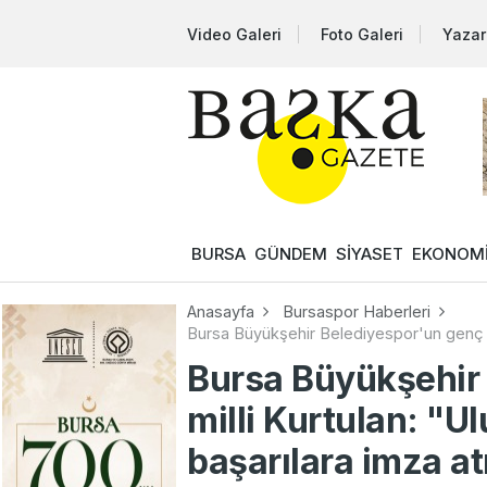
Video Galeri
Foto Galeri
Yazar
BURSA
GÜNDEM
SİYASET
EKONOM
Anasayfa
Bursaspor Haberleri
Bursa Büyükşehir Belediyespor'un genç mi
Bursa Büyükşehir
milli Kurtulan: "U
başarılara imza a