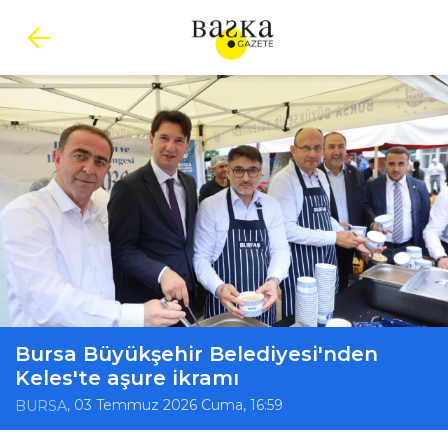
Bursa Büyükşehir Belediyesi'nden
Keles'te aşure ikramı
, 03 Temmuz 2026 Cuma, 16:59
BURSA