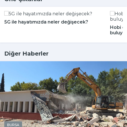
5G ile hayatımızda neler değişecek?
Hobi di
buluyor
Diğer Haberler
BURSA