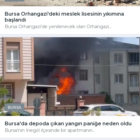
Bursa Orhangazi'deki meslek lisesinin yıkımına
başlandı
Bursa Orhangazi'de yenilenecek olan Orhangazi...
BURSA
Bursa'da depoda çıkan yangın paniğe neden oldu
Bursa'nın İnegöl ilçesinde bir apartmanın...