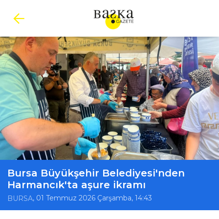
Bursa Büyükşehir Belediyesi'nden
Harmancık'ta aşure ikramı
, 01 Temmuz 2026 Çarşamba, 14:43
BURSA