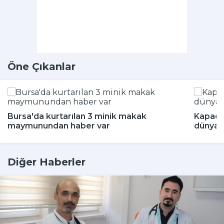
Öne Çıkanlar
Bursa'da kurtarılan 3 minik makak
Kapado
maymunundan haber var
dünyada
Diğer Haberler