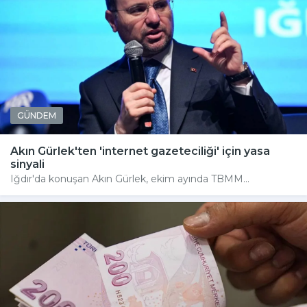
GÜNDEM
Akın Gürlek'ten 'internet gazeteciliği' için yasa
sinyali
Iğdır'da konuşan Akın Gürlek, ekim ayında TBMM...