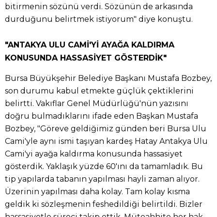
bitirmenin sözünü verdi. Sözünün de arkasında
durduğunu belirtmek istiyorum" diye konuştu.
"ANTAKYA ULU CAMİ'Yİ AYAĞA KALDIRMA
KONUSUNDA HASSASİYET GÖSTERDİK"
Bursa Büyükşehir Belediye Başkanı Mustafa Bozbey,
son durumu kabul etmekte güçlük çektiklerini
belirtti. Vakıflar Genel Müdürlüğü'nün yazısını
doğru bulmadıklarını ifade eden Başkan Mustafa
Bozbey, "Göreve geldiğimiz günden beri Bursa Ulu
Cami'yle aynı ismi taşıyan kardeş Hatay Antakya Ulu
Cami'yi ayağa kaldırma konusunda hassasiyet
gösterdik. Yaklaşık yüzde 60'ını da tamamladık. Bu
tip yapılarda tabanın yapılması hayli zaman alıyor.
Üzerinin yapılması daha kolay. Tam kolay kısma
geldik ki sözleşmenin feshedildiği belirtildi. Bizler
hassasiyetle süreci takip ettik. Müteahhite her hak