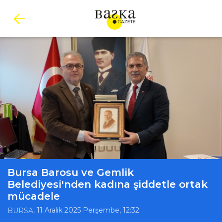
Bursa Barosu ve Gemlik
Belediyesi'nden kadına şiddetle ortak
mücadele
, 11 Aralık 2025 Perşembe, 12:32
BURSA