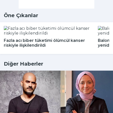
Öne Çıkanlar
Fazla acı biber tüketimi ölümcül kanser
Balon b
riskiyle ilişkilendirildi
yeniden
Diğer Haberler