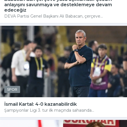
anlayışını savunmaya ve desteklemeye devam
edeceğiz
DEVA Partisi Genel Başkanı Ali Babacan, çerçeve...
SPOR
İsmail Kartal: 4-0 kazanabilirdik
Şampiyonlar Ligi 3. tur ilk maçında sahasında...