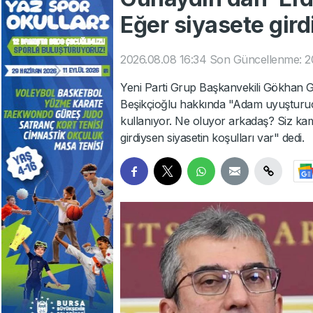
Eğer siyasete gird
2026.08.08 16:34
Son Güncellenme: 2
Yeni Parti Grup Başkanvekili Gökhan G
Beşikçioğlu hakkında "Adam uyuşturuc
kullanıyor. Ne oluyor arkadaş? Siz ka
girdiysen siyasetin koşulları var" dedi.