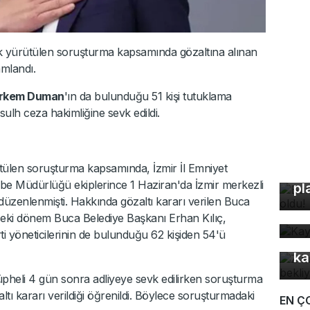
lik yürütülen soruşturma kapsamında gözaltına alınan
amlandı.
örkem Duman
'ın da bulunduğu 51 kişi tutuklama
e sulh ceza hakimliğine sevk edildi.
tülen soruşturma kapsamında, İzmir İl Emniyet
Bu
e Müdürlüğü ekiplerince 1 Haziran'da İzmir merkezli
pl
Ka
düzenlenmişti. Hakkında gözaltı kararı verilen Buca
ev
ki dönem Buca Belediye Başkanı Erhan Kılıç,
rti yöneticilerinin de bulunduğu 62 kişiden 54'ü
Z 
ka
üpheli 4 gün sonra adliyeye sevk edilirken soruşturma
ı kararı verildiği öğrenildi. Böylece soruşturmadaki
EN Ç