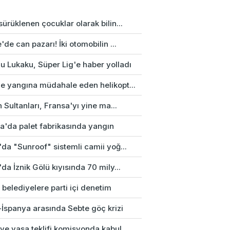
ürüklenen çocuklar olarak bilin...
'de can pazarı! İki otomobilin ...
u Lukaku, Süper Lig'e haber yolladı
e yangına müdahale eden helikopt...
n Sultanları, Fransa'yı yine ma...
a'da palet fabrikasında yangın
da "Sunroof" sistemli camii yoğ...
da İznik Gölü kıyısında 70 mily...
 belediyelere parti içi denetim
-İspanya arasında Sebte göç krizi
e yasa teklifi komisyonda kabul...