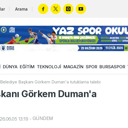
lar
Arama
İ
DÜNYA
EĞİTİM
TEKNOLOJİ
MAGAZİN
SPOR
BURSASPOR
Belediye Başkanı Görkem Duman'a tutuklama talebi
şkanı Görkem Duman'a
GÜNDEM
6.06.05 13:19
-