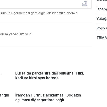
İspany
ç unsuru içermemesi gerektiğini okurlarımıza önemle
Yatağ
Rojin 
yorum yapan siz olun.
TBMM 
e
Bursa'da parkta sıra dışı buluşma: Tilki,
kedi ve kirpi aynı karede
angın
İran'dan Hürmüz açıklaması: Boğazın
açılması diğer şartlara bağlı