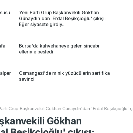
 süsü
Yeni Parti Grup Başkanvekili Gökhan
Günaydın'dan 'Erdal Beşikçioğlu' çıkışı:
Eğer siyasete girdiy...
afa
Bursa'da kahvehaneye gelen sincabı
elleriyle besledi
zalper
Osmangazi'de minik yüzücülerin sertifika
sevinci
Parti Grup Başkanvekili Gökhan Günaydın'dan 'Erdal Beşikçioğlu' çık
aşkanvekili Gökhan
l Beşikçioğlu' çıkışı: