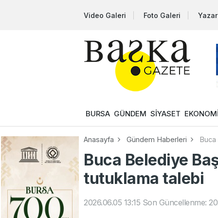
Video Galeri
Foto Galeri
Yazar
BURSA
GÜNDEM
SİYASET
EKONOM
Anasayfa
Gündem Haberleri
Buca 
Buca Belediye Ba
tutuklama talebi
2026.06.05 13:15
Son Güncellenme: 202