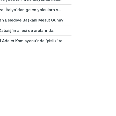
a, İtalya'dan gelen yolculara s...
an Belediye Başkanı Mesut Günay ...
Kabaiş'in ailesi de aralarında:...
Adalet Komisyonu'nda 'pislik' ta...