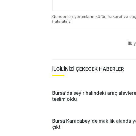
Gönderilen yorumların küfür, hakaret ve su
hatırlatırız!
İlk 
İLGİLİNİZİ ÇEKECEK HABERLER
Bursa'da seyir halindeki araç alevler
teslim oldu
Bursa Karacabey'de makilik alanda y
çıktı