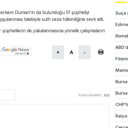
 Görkem Duman'ın da bulunduğu 51 şüpheliyi
Suça s
uygulanması talebiyle sulh ceza hâkimliğine sevk etti.
Edirne
r şüphelilerin de yakalanmasına yönelik çalışmaların
Romel
ABD'd
+
A
-
Fileni
Manis
Bursa'
Bursa'
Kalan karakter :
450
CHP'li
İtalya
Çerçev