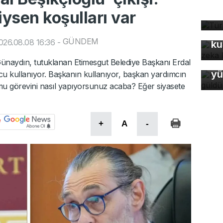
Tü
iysen koşulları var
ta
In
fo
GÜNDEM
026.08.08 16:36
-
ku
Ke
ünaydın, tutuklanan Etimesgut Belediye Başkanı Erdal
yü
u kullanıyor. Başkanın kullanıyor, başkan yardımcın
mu görevini nasıl yapıyorsunuz acaba? Eğer siyasete
+
A
-