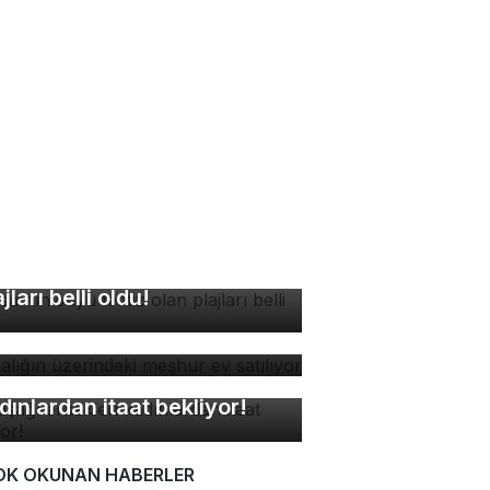
rsa'nın suyu temiz olan
ajları belli oldu!
yalığın üzerindeki meşhur
 satılıyor
kuşağı erkekleri
dınlardan itaat bekliyor!
OK OKUNAN HABERLER