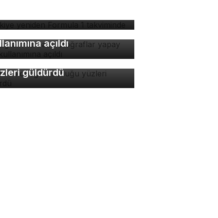
rkiye yeniden Formula 1
kviminde
stagram'da bazı
toğraflar yapay zeka
llanımına açıldı
di ve köpeğin dostluğu
zleri güldürdü