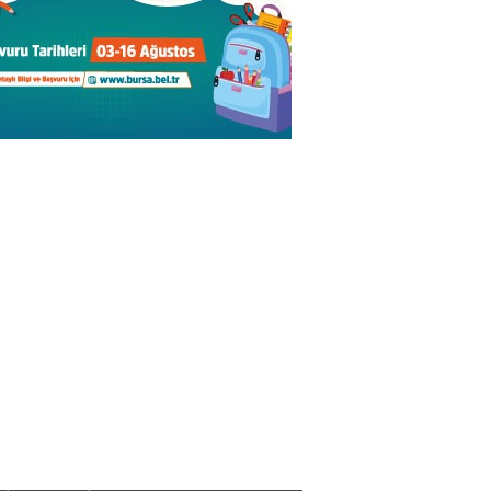
rsa'nın suyu temiz olan