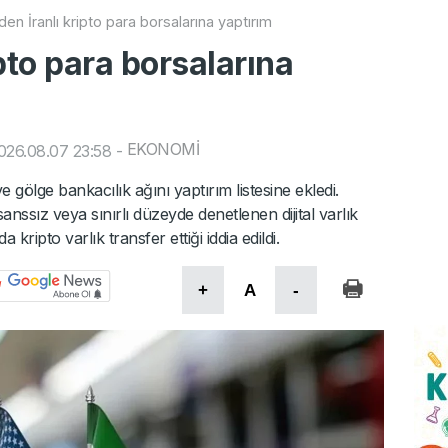
en İranlı kripto para borsalarına yaptırım
pto para borsalarına
EKONOMİ
026.08.07 23:58
-
ve gölge bankacılık ağını yaptırım listesine ekledi.
sanssız veya sınırlı düzeyde denetlenen dijital varlık
kripto varlık transfer ettiği iddia edildi.
+
A
-