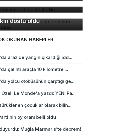
ni maymun türü keşfedildi
manda bulduğu sincap en
kın dostu oldu
OK OKUNAN HABERLER
da arazide yangın çıkardığı idd...
da çalıntı araçla 10 kilometre ...
da yolcu otobüsünün çarptığı ge...
 Özel, Le Monde'a yazdı: YENİ Pa...
ürüklenen çocuklar olarak bilin...
arti'nin oy oranı belli oldu
duyurdu: Muğla Marmaris'te deprem!