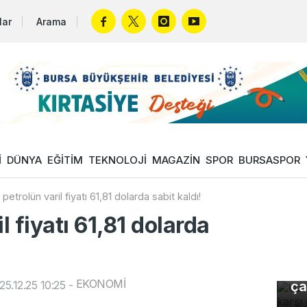
lar
Arama
İ
DÜNYA
EĞİTİM
TEKNOLOJİ
MAGAZİN
SPOR
BURSASPOR
petrolün varil fiyatı 61,81 dolarda sabit kaldı!
l fiyatı 61,81 dolarda
Uz
gı
EKONOMİ
5.12.25 10:25
-
ça