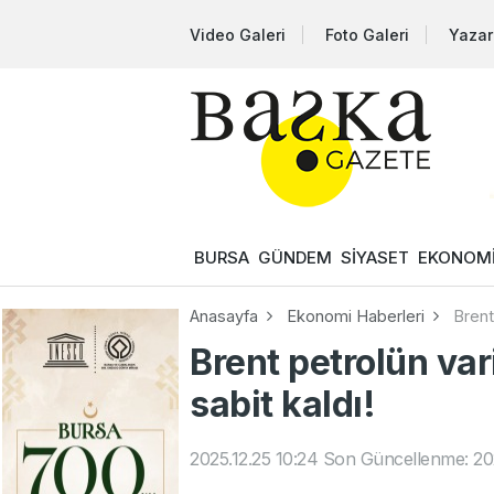
Video Galeri
Foto Galeri
Yazar
BURSA
GÜNDEM
SİYASET
EKONOM
Anasayfa
Ekonomi Haberleri
Brent 
Brent petrolün vari
sabit kaldı!
2025.12.25 10:24
Son Güncellenme: 202