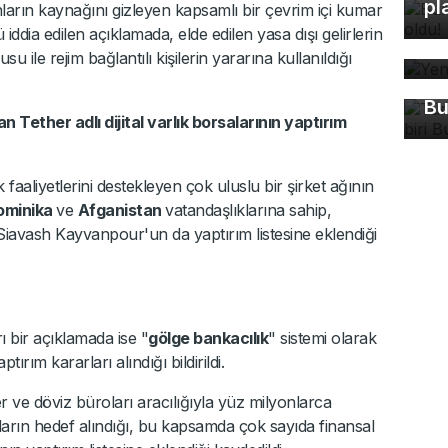
pl
onların kaynağını gizleyen kapsamlı bir çevrim içi kumar
ddia edilen açıklamada, elde edilen yasa dışı gelirlerin
Ye
Tü
 ile rejim bağlantılı kişilerin yararına kullanıldığı
ma
Bu
Tether adlı dijital varlık borsalarının yaptırım
k faaliyetlerini destekleyen çok uluslu bir şirket ağının
ominika
ve
Afganistan
vatandaşlıklarına sahip,
iavash Kayvanpour'un da yaptırım listesine eklendiği
 bir açıklamada ise "
gölge bankacılık
" sistemi olarak
ırım kararları alındığı bildirildi.
 ve döviz büroları aracılığıyla yüz milyonlarca
ların hedef alındığı, bu kapsamda çok sayıda finansal