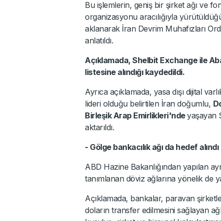
Bu işlemlerin, geniş bir şirket ağı ve f
organizasyonu aracılığıyla yürütüldüğü i
aklanarak İran Devrim Muhafızları Ordusu
anlatıldı.
Açıklamada, Shelbit Exchange ile Aban 
listesine alındığı kaydedildi.
Ayrıca açıklamada, yasa dışı dijital varlı
lideri olduğu belirtilen İran doğumlu,
D
Birleşik Arap Emirlikleri'nde
yaşayan S
aktarıldı.
- Gölge bankacılık ağı da hedef alındı
ABD Hazine Bakanlığından yapılan ayrı
tanımlanan döviz ağlarına yönelik de yapt
Açıklamada, bankalar, paravan şirketler
doların transfer edilmesini sağlayan ağ