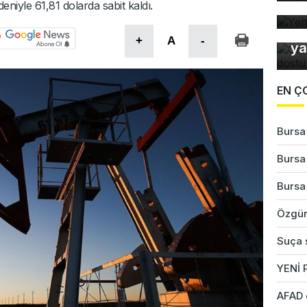
edeniyle 61,81 dolarda sabit kaldı.
Ye
Or
+
A
-
ya
EN Ç
Bursa'
Bursa'
Bursa'
Özgür
Suça s
YENİ P
AFAD 