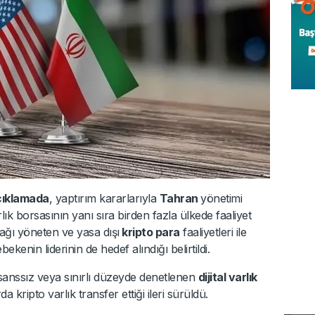
çıklamada
, yaptırım kararlarıyla
Tahran
yönetimi
arlık borsasının yanı sıra birden fazla ülkede faaliyet
ağı yöneten ve yasa dışı
kripto para
faaliyetleri ile
ekenin liderinin de hedef alındığı belirtildi.
lisanssız veya sınırlı düzeyde denetlenen
dijital varlık
 kripto varlık transfer ettiği ileri sürüldü.
Bu