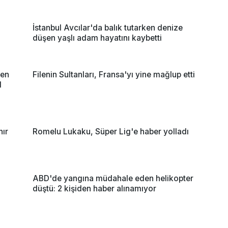
İstanbul Avcılar'da balık tutarken denize
düşen yaşlı adam hayatını kaybetti
nen
Filenin Sultanları, Fransa'yı yine mağlup etti
l
nır
Romelu Lukaku, Süper Lig'e haber yolladı
i
ABD'de yangına müdahale eden helikopter
düştü: 2 kişiden haber alınamıyor