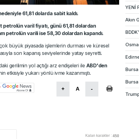
YENİ 
 nedeniyle 61,81 dolarda sabit kaldı.
Akın G
 petrolün varil fiyatı, günü 61,81 dolardan
BDDK'd
m petrolün varili ise 58,30 dolardan kapandı.
Osman
a birçok büyük piyasada işlemlerin durması ve küresel
sıyla son kapanış seviyelerinde yatay seyretti.
Edirne
ki gerilimin yol açtığı arz endişeleri ile
ABD'den
Bursa'
n etkisiyle yukarı yönlü ivme kazanmıştı.
Bursa
+
A
-
Trump
Kalan karakter :
450