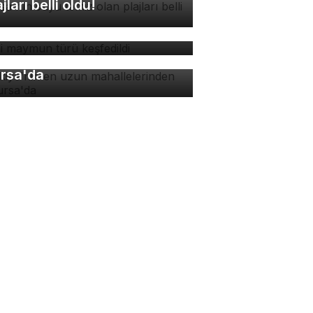
ajları belli oldu!
ni maymun türü keşfedildi
rkiye'nin en uzun
hallelerinden biri
rsa'da