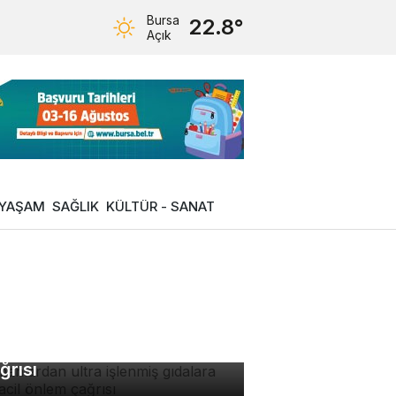
Bursa
22.8°
Açık
YAŞAM
SAĞLIK
KÜLTÜR - SANAT
manlardan ultra işlenmiş
dalara karşı acil önlem
ğrısı