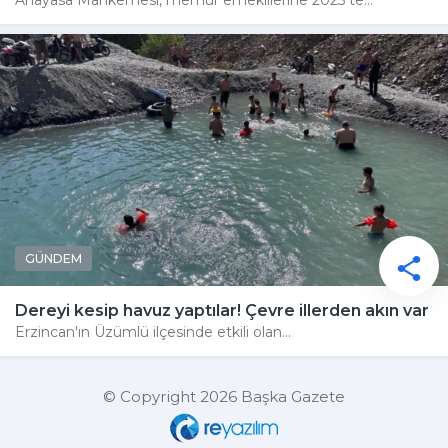
Anayasa Mahkemesi, memur emeklilerine 2023'te...
GÜNDEM
Dereyi kesip havuz yaptılar! Çevre illerden akın var
Erzincan'ın Üzümlü ilçesinde etkili olan...
© Copyright 2026 Başka Gazete