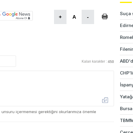
Suça s
+
A
-
Edirne
Romel
Fileni
ABD'd
Kalan karakter :
450
CHP'li
İspany
Yatağ
Bursa'
ç unsuru içermemesi gerektiğini okurlarımıza önemle
TBMM 
Çerçev