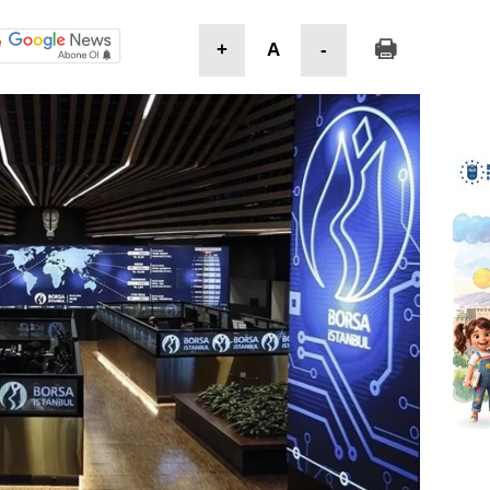
+
A
-