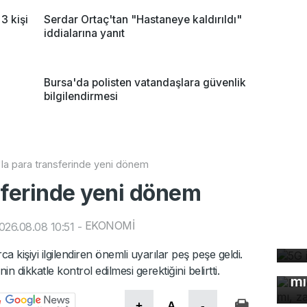
3 kişi
Serdar Ortaç'tan "Hastaneye kaldırıldı"
iddialarına yanıt
m
Bursa'da polisten vatandaşlara güvenlik
bilgilendirmesi
la para transferinde yeni dönem
sferinde yeni dönem
5G
EKONOMİ
26.08.08 10:51
-
de
De
a kişiyi ilgilendiren önemli uyarılar peş peşe geldi.
çö
in dikkatle kontrol edilmesi gerektiğini belirtti.
mı
Ke
+
A
-