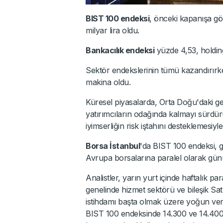
BIST 100 endeksi
, önceki kapanışa g
milyar lira oldu.
Bankacılık endeksi
yüzde 4,53, holdin
Sektör endekslerinin tümü kazandırırk
makina oldu.
Küresel piyasalarda, Orta Doğu'daki ge
yatırımcıların odağında kalmayı sürdü
iyimserliğin risk iştahını desteklemesiyle 
Borsa İstanbul
'da BIST 100 endeksi, 
Avrupa borsalarına paralel olarak günü
Analistler, yarın yurt içinde haftalık par
genelinde hizmet sektörü ve bileşik Sa
istihdamı başta olmak üzere yoğun veri 
BIST 100 endeksinde 14.300 ve 14.400 