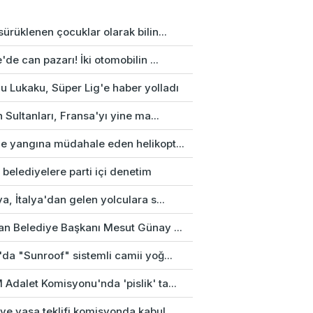
ürüklenen çocuklar olarak bilin...
'de can pazarı! İki otomobilin ...
u Lukaku, Süper Lig'e haber yolladı
n Sultanları, Fransa'yı yine ma...
e yangına müdahale eden helikopt...
 belediyelere parti içi denetim
a, İtalya'dan gelen yolculara s...
an Belediye Başkanı Mesut Günay ...
da "Sunroof" sistemli camii yoğ...
Adalet Komisyonu'nda 'pislik' ta...
e yasa teklifi komisyonda kabul...