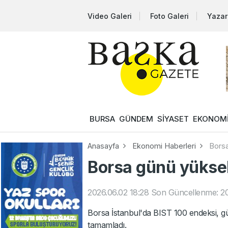
Video Galeri
Foto Galeri
Yazar
BURSA
GÜNDEM
SİYASET
EKONOM
Anasayfa
Ekonomi Haberleri
Borsa
Borsa günü yükseli
2026.06.02 18:28
Son Güncellenme: 20
Borsa İstanbul'da BIST 100 endeksi, 
tamamladı.