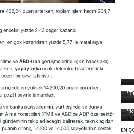
öre 496,24 puan artarken, toplam işlem hacmi 204,7
g endeksi yüzde 2,43 değer kazandı.
en, en çok kazandıran yüzde 5,77 ile metal eşya
rilime ve
ABD-İran
görüşmelerine ilişkin haber akışı
Tü
rürken,
yapay zeka
odaklı teknoloji hisselerindeki
ta
pozitif bir seyir izleniyor.
Mı
gün içinde en yüksek 14.200,20 puanı görürken,
'T
 pozitif seyirle tamamladı.
3 
a ve banka istatistiklerinin, yurt dışında ise dünya
"k
tın Alma Yöneticileri (PMI) ve ABD'de ADP özel sektör
gündeminin takip edileceğini belirterek, teknik açıdan
puanın direnç, 14.100 ve 14.000 seviyelerinin destek
EN Ç