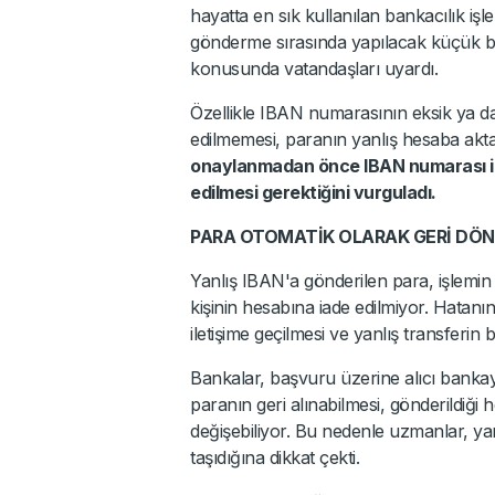
hayatta en sık kullanılan bankacılık iş
gönderme sırasında yapılacak küçük bi
konusunda vatandaşları uyardı.
Özellikle IBAN numarasının eksik ya da ha
edilmemesi, paranın yanlış hesaba akta
onaylanmadan önce IBAN numarası ile 
edilmesi gerektiğini vurguladı.
PARA OTOMATİK OLARAK GERİ DÖ
Yanlış IBAN'a gönderilen para, işlem
kişinin hesabına iade edilmiyor. Hatan
iletişime geçilmesi ve yanlış transferin b
Bankalar, başvuru üzerine alıcı bankayl
paranın geri alınabilmesi, gönderildiği 
değişebiliyor. Bu nedenle uzmanlar, yan
taşıdığına dikkat çekti.