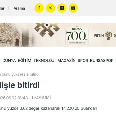
lar
Arama
İ
DÜNYA
EĞİTİM
TEKNOLOJİ
MAGAZİN
SPOR
BURSASPOR
 günü yükselişle bitirdi
şle bitirdi
EKONOMİ
26.06.02 18:48
-
günü yüzde 3,62 değer kazanarak 14.200,20 puandan