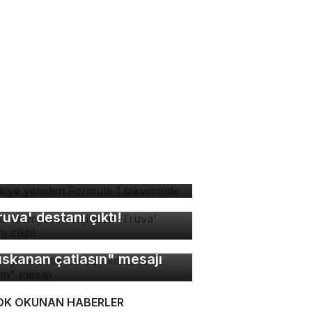
rkiye yeniden Formula 1
kviminde
sır mumyasının içinden
ruva' destanı çıktı!
bin yıllık antik kentte
ıskanan çatlasın" mesajı
OK OKUNAN HABERLER