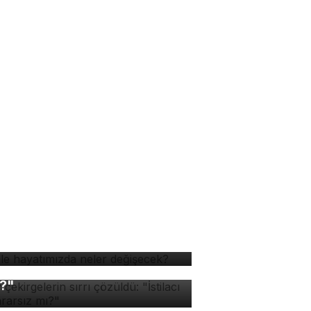
 ile hayatımızda neler
ğişecek?
v çekirgelerin sırrı
züldü: "İstilacı mı, zararsız
?"
di ve köpeğin dostluğu