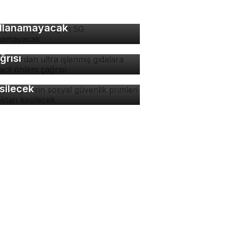
 ayarları yapmayan 5G
llanamayacak
manlardan ultra işlenmiş
dalara karşı acil önlem
ğrısı
tokuryelerin sosyal
venlik primleri kaynaktan
silecek