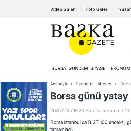
Video Galeri
Foto Galeri
Yazar
BURSA
GÜNDEM
SİYASET
EKONOM
Anasayfa
Ekonomi Haberleri
Borsa
Borsa günü yatay s
2025.12.25 19:20
Son Güncellenme: 202
Borsa İstanbul'da BIST 100 endeksi, g
tamamladı.