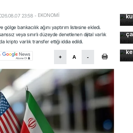
Bu
EKONOMİ
026.08.07 23:58
-
ku
Uz
gı
ve gölge bankacılık ağını yaptırım listesine ekledi.
ça
sanssız veya sınırlı düzeyde denetlenen dijital varlık
Mo
kripto varlık transfer ettiği iddia edildi.
gü
ke
+
A
-