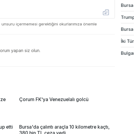
Bursa'
Trump
ç unsuru içermemesi gerektiğini okurlarımıza önemle
Bursa
İki Tü
yorum yapan siz olun.
Bulgar
ize
Çorum FK'ya Venezuelalı golcü
up etti
Bursa'da çalıntı araçla 10 kilometre kaçtı,
380 bin TL ceza yedi