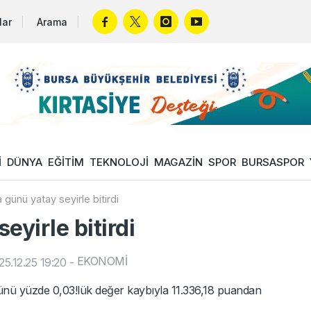
lar
Arama
İ
DÜNYA
EĞİTİM
TEKNOLOJİ
MAGAZİN
SPOR
BURSASPOR
 günü yatay seyirle bitirdi
eyirle bitirdi
EKONOMİ
5.12.25 19:20
-
ünü yüzde 0,03!lük değer kaybıyla 11.336,18 puandan