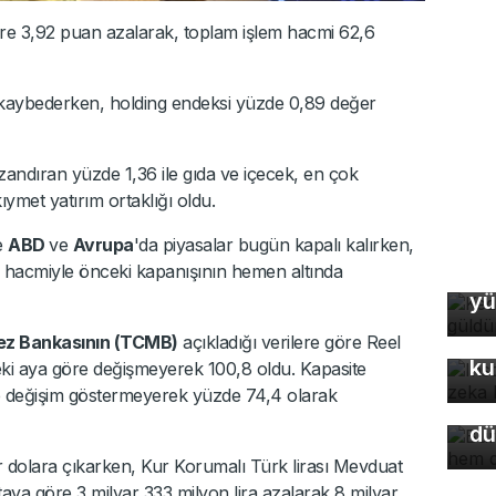
re 3,92 puan azalarak, toplam işlem hacmi 62,6
kaybederken, holding endeksi yüzde 0,89 değer
zandıran yüzde 1,36 ile gıda ve içecek, en çok
ıymet yatırım ortaklığı oldu.
le
ABD
ve
Avrupa
'da piyasalar bugün kapalı kalırken,
 hacmiyle önceki kapanışının hemen altında
Ke
yü
In
fo
ez Bankasının (TCMB)
açıkladığı verilere göre Reel
Bu
ku
eki aya göre değişmeyerek 100,8 oldu. Kapasite
so
 değişim göstermeyerek yüzde 74,4 olarak
du
dü
 dolara çıkarken, Kur Korumalı Türk lirası Mevduat
ya göre 3 milyar 333 milyon lira azalarak 8 milyar