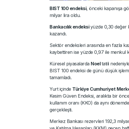
BIST 100 endeksi
, önceki kapanışa gö
milyar lira oldu.
Bankacılık endeksi
yüzde 0,30 değer 
kazandı.
Sektör endeksleri arasında en fazla ka
kaybettiren ise yüzde 0,97 ile menkul k
Küresel piyasalarda
Noel
tatili nedeniy
BIST 100 endeksi de günü düşük işlem
tamamladı.
Yurt içinde
Türkiye Cumhuriyet Merk
Kesim Güven Endeksi, aralıkta bir önc
kullanım oranı (KKO) da aynı dönemde
gerçekleşti.
Merkez Bankası rezervleri 192,3 milyar
ve Katılma Hesapları (KKM) geçen hafta