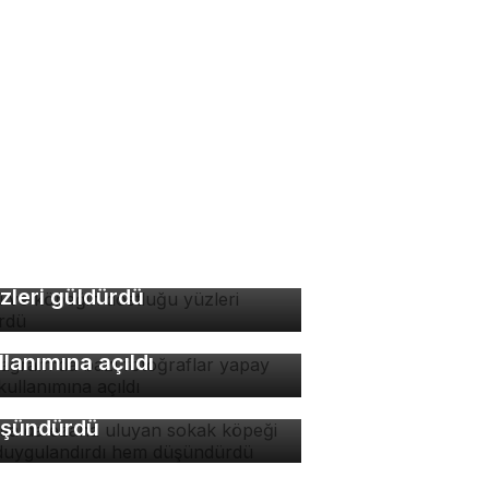
di ve köpeğin dostluğu
zleri güldürdü
stagram'da bazı
toğraflar yapay zeka
rsa'da ezana uluyan
llanımına açıldı
kak köpeği hem
ygulandırdı hem
şündürdü