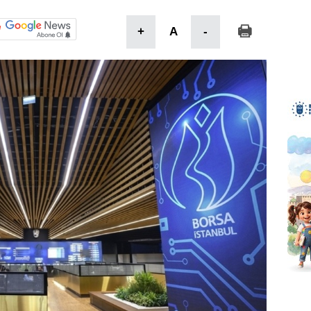
+
A
-