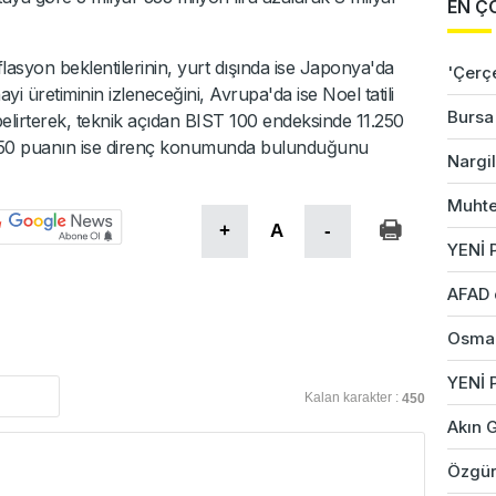
EN Ç
nflasyon beklentilerinin, yurt dışında ise Japonya'da
'Çerç
ayi üretiminin izleneceğini, Avrupa'da ise Noel tatili
Bursa'
belirterek, teknik açıdan BIST 100 endeksinde 11.250
1.550 puanın ise direnç konumunda bulunduğunu
Nargil
Muhte
+
A
-
YENİ P
AFAD 
Osman
YENİ 
Kalan karakter :
450
Akın G
Özgür