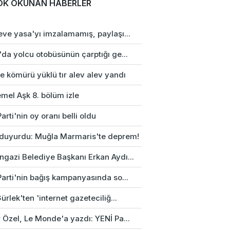
OK OKUNAN HABERLER
eve yasa'yı imzalamamış, paylaşı...
da yolcu otobüsünün çarptığı ge...
e kömürü yüklü tır alev alev yandı
mel Aşk 8. bölüm izle
arti'nin oy oranı belli oldu
duyurdu: Muğla Marmaris'te deprem!
gazi Belediye Başkanı Erkan Aydı...
Parti'nin bağış kampanyasında so...
ürlek'ten 'internet gazeteciliğ...
 Özel, Le Monde'a yazdı: YENİ Pa...