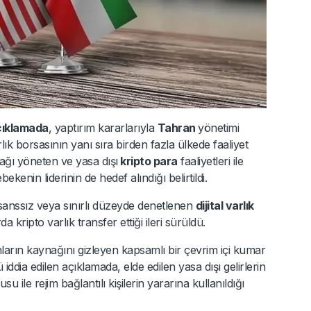
çıklamada
, yaptırım kararlarıyla
Tahran
yönetimi
arlık borsasının yanı sıra birden fazla ülkede faaliyet
ağı yöneten ve yasa dışı
kripto para
faaliyetleri ile
ekenin liderinin de hedef alındığı belirtildi.
lisanssız veya sınırlı düzeyde denetlenen
dijital varlık
 kripto varlık transfer ettiği ileri sürüldü.
onların kaynağını gizleyen kapsamlı bir çevrim içi kumar
ddia edilen açıklamada, elde edilen yasa dışı gelirlerin
 ile rejim bağlantılı kişilerin yararına kullanıldığı