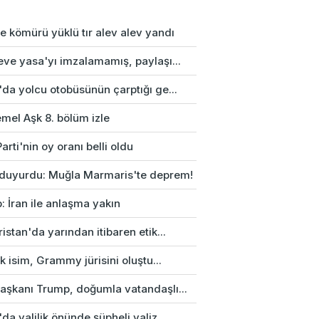
e kömürü yüklü tır alev alev yandı
eve yasa'yı imzalamamış, paylaşı...
da yolcu otobüsünün çarptığı ge...
mel Aşk 8. bölüm izle
arti'nin oy oranı belli oldu
duyurdu: Muğla Marmaris'te deprem!
: İran ile anlaşma yakın
istan'da yarından itibaren etik...
rk isim, Grammy jürisini oluştu...
aşkanı Trump, doğumla vatandaşlı...
da valilik önünde şüpheli valiz...