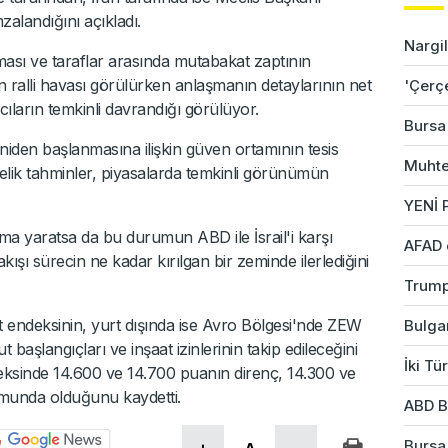
alandığını açıkladı.
Nargil
sı ve taraflar arasında mutabakat zaptının
 ralli havası görülürken anlaşmanın detaylarının net
'Çerç
ıların temkinli davrandığı görülüyor.
Bursa'
eniden başlanmasına ilişkin güven ortamının tesis
Muhte
nelik tahminler, piyasalarda temkinli görünümün
YENİ P
ma yaratsa da bu durumun ABD ile İsrail'i karşı
AFAD 
kışı sürecin ne kadar kırılgan bir zeminde ilerlediğini
Trump
at endeksinin, yurt dışında ise Avro Bölgesi'nde ZEW
Bulgar
şlangıçları ve inşaat izinlerinin takip edileceğini
İki Tü
eksinde 14.600 ve 14.700 puanın direnç, 14.300 ve
umunda olduğunu kaydetti.
ABD B
Bursa'