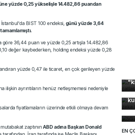
üne yüzde 0,25 yükselişle 14.482,86 puandan
sa İstanbul'da BIST 100 endeksi,
günü yüzde 3,64
tamamlamıştı.
a göre 36,44 puan ve yüzde 0,25 artışla 14.482,86
 0,10 değer kaybederken, holding endeksi yüzde 0,28
ndıran yüzde 0,47 ile ticaret, en çok gerileyen yüzde
3 
"k
In
a ilişkin ayrıntıların henüz netleşmemesi nedeniyle
fo
ku
5G
salarda fiyatlamaların üzerinde etkili olmaya devam
de
a mutabakat zaptının
ABD adına Başkan Donald
EN Ç
arafından, İran tarafında ise Meclis Başkanı