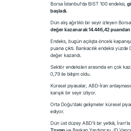
Borsa İstanbul'da BIST 100 endeksi,
g
başladı.
Dün alış ağırlıklı bir seyir izleyen Bor
değer kazanarak 14.446,42 puandan 
Endeks, bugün açılışta önceki kapanış
puana çıktı. Bankacılık endeksi yüzde
değer kazandı.
Sektör endeksleri arasında en çok kaza
0,79 ile bilişim oldu.
Küresel piyasalar, ABD-İran anlaşmasın
karışık bir seyir izliyor.
Orta Doğu'daki gelişmeler küresel piya
ediyor.
Dün üst düzey ABD'li bir yetkili, İran'l
Trump
ve Başkan Yardımcısı JD Vance t