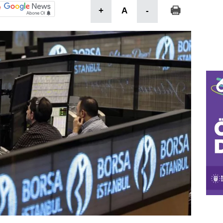
+
A
-