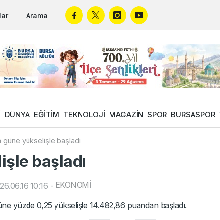
lar
Arama
İ
DÜNYA
EĞİTİM
TEKNOLOJİ
MAGAZİN
SPOR
BURSASPOR
 güne yükselişle başladı
işle başladı
EKONOMİ
6.06.16 10:16
-
üne yüzde 0,25 yükselişle 14.482,86 puandan başladı.