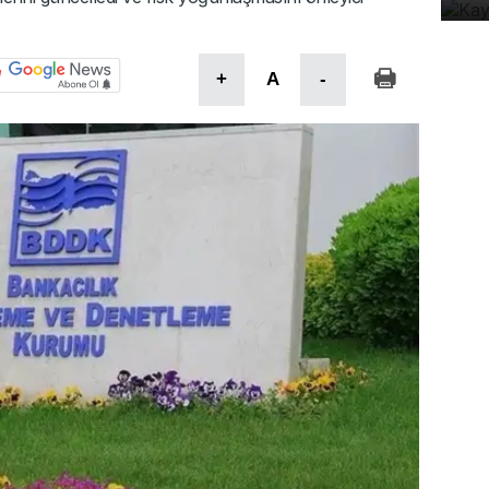
+
A
-