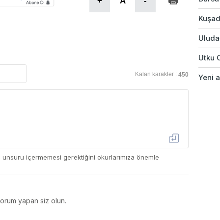
+
A
-
Kuşad
Uludağ
Utku 
Kalan karakter :
450
Yeni a
ç unsuru içermemesi gerektiğini okurlarımıza önemle
yorum yapan siz olun.