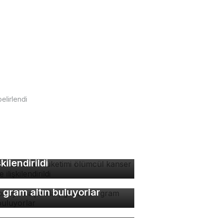
elirlendi
zla acı biber tüketimi
ümcül kanser riskiyle
şkilendirildi
bi diye başladılar, günde
 gram altın buluyorlar
yalığın üzerindeki meşhur
 satılıyor