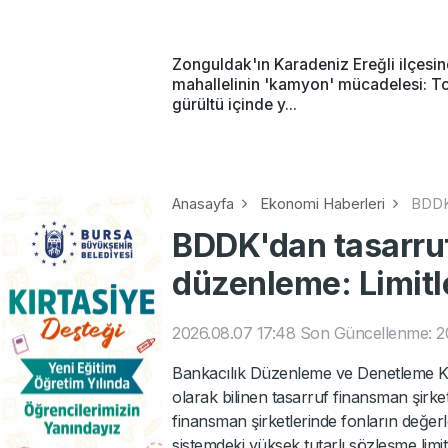
Zonguldak'ın Karadeniz Ereğli ilçesi
mahallelinin 'kamyon' mücadelesi: T
gürültü içinde y...
Anasayfa
Ekonomi Haberleri
BDDK'
BDDK'dan tasarruf
düzenleme: Limitle
2026.08.07 17:48
Son Güncellenme: 2
Bankacılık Düzenleme ve Denetleme Ku
olarak bilinen tasarruf finansman şirke
finansman şirketlerinde fonların değerl
sistemdeki yüksek tutarlı sözleşme limit