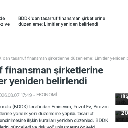
nde
BDDK'dan tasarruf finansman şirketlerine
oz ve
düzenleme: Limitler yeniden belirlendi
dan tasarruf finansman şirketlerine düzenleme: Limitler yeniden b
 finansman şirketlerine
r yeniden belirlendi
Fa
öl
EKONOMİ
026.08.07 17:49
-
ili
Ho
rulu (BDDK) tarafından Eminevim, Fuzul Ev, Birevim
20
tlerine yönelik yeni düzenleme yapıldı. tasarruf
Ka
endirilmesine ilişkin kuralları yeniden düzenledi. BDDK
ev
lerini güncelledi ve risk yoğunlaşmasını önleyici