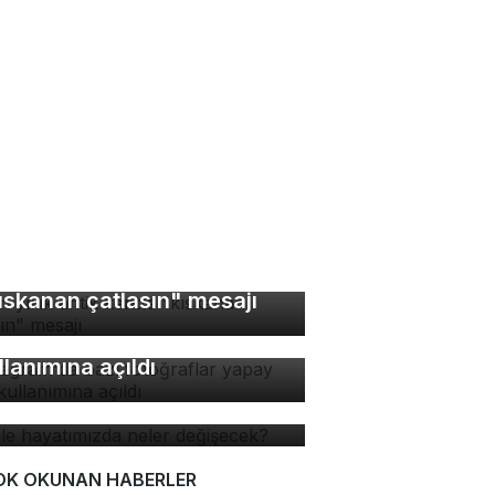
bin yıllık antik kentte
ıskanan çatlasın" mesajı
stagram'da bazı
toğraflar yapay zeka
llanımına açıldı
 ile hayatımızda neler
ğişecek?
OK OKUNAN HABERLER