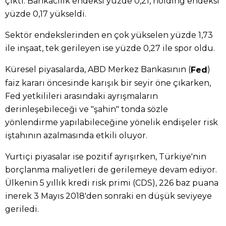
çıktı. Bankacılık endeksi yüzde 0,21, holding endeksi
yüzde 0,17 yükseldi.
Sektör endekslerinden en çok yükselen yüzde 1,73
ile inşaat, tek gerileyen ise yüzde 0,27 ile spor oldu.
Küresel piyasalarda, ABD Merkez Bankasının (
)
Fed
faiz kararı öncesinde karışık bir seyir öne çıkarken,
Fed yetkilileri arasındaki ayrışmaların
derinleşebileceği ve "şahin" tonda sözle
yönlendirme yapılabileceğine yönelik endişeler risk
iştahının azalmasında etkili oluyor.
Yurtiçi piyasalar ise pozitif ayrışırken, Türkiye'nin
borçlanma maliyetleri de gerilemeye devam ediyor.
Ülkenin 5 yıllık kredi risk primi (CDS), 226 baz puana
inerek 3 Mayıs 2018'den sonraki en düşük seviyeye
geriledi.