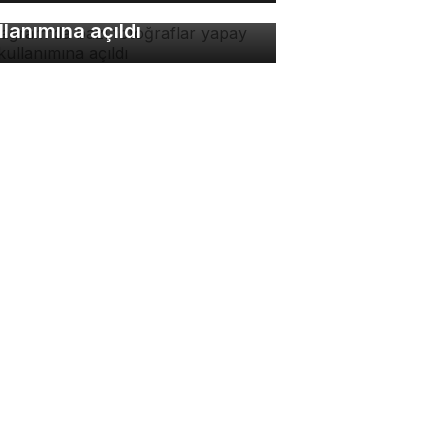
toğraflar yapay zeka
llanımına açıldı