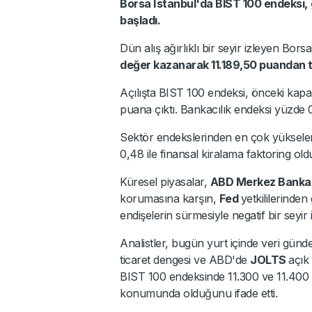
Borsa İstanbul'da BIST 100 endeksi,
başladı.
Dün alış ağırlıklı bir seyir izleyen Bor
değer kazanarak 11.189,50 puandan 
Açılışta BIST 100 endeksi, önceki kapa
puana çıktı. Bankacılık endeksi yüzde 0
Sektör endekslerinden en çok yükselen 
0,48 ile finansal kiralama faktoring old
Küresel piyasalar,
ABD Merkez Banka
korumasına karşın,
Fed
yetkililerinde
endişelerin sürmesiyle negatif bir seyir i
Analistler, bugün yurt içinde veri günd
ticaret dengesi ve ABD'de
JOLTS
açık 
BIST 100 endeksinde 11.300 ve 11.400 p
konumunda olduğunu ifade etti.