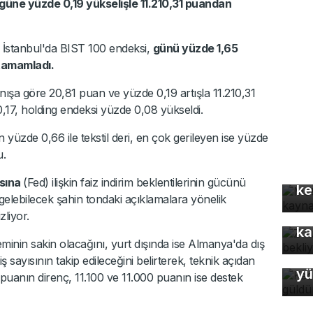
güne yüzde 0,19 yükselişle 11.210,31 puandan
sa İstanbul'da BIST 100 endeksi,
günü yüzde 1,65
tamamladı.
nışa göre 20,81 puan ve yüzde 0,19 artışla 11.210,31
,17, holding endeksi yüzde 0,08 yükseldi.
yüzde 0,66 ile tekstil deri, en çok gerileyen ise yüzde
u.
Mo
gü
sına
(Fed) ilişkin faiz indirim beklentilerinin gücünü
ke
n gelebilecek şahin tondaki açıklamalara yönelik
Z 
zliyor.
ka
eminin sakin olacağını, yurt dışında ise Almanya'da dış
Ke
iş sayısının takip edileceğini belirterek, teknik açıdan
yü
uanın direnç, 11.100 ve 11.000 puanın ise destek