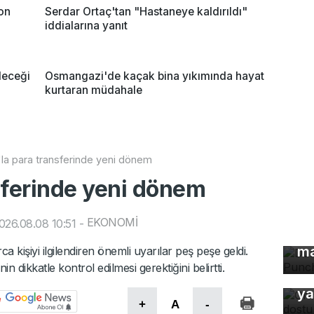
yon
Serdar Ortaç'tan "Hastaneye kaldırıldı"
iddialarına yanıt
leceği
Osmangazi'de kaçak bina yıkımında hayat
kurtaran müdahale
la para transferinde yeni dönem
sferinde yeni dönem
EKONOMİ
26.08.08 10:51
-
Dü
ma
a kişiyi ilgilendiren önemli uyarılar peş peşe geldi.
in dikkatle kontrol edilmesi gerektiğini belirtti.
Or
ya
In
+
A
-