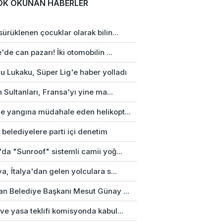
OK OKUNAN HABERLER
ürüklenen çocuklar olarak bilin...
'de can pazarı! İki otomobilin ...
u Lukaku, Süper Lig'e haber yolladı
n Sultanları, Fransa'yı yine ma...
e yangına müdahale eden helikopt...
 belediyelere parti içi denetim
da "Sunroof" sistemli camii yoğ...
a, İtalya'dan gelen yolculara s...
an Belediye Başkanı Mesut Günay ...
e yasa teklifi komisyonda kabul...