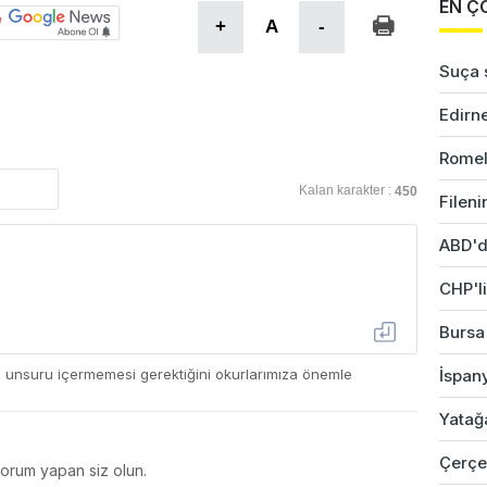
EN Ç
+
A
-
Suça s
Edirne
Romel
Kalan karakter :
450
Fileni
ABD'd
CHP'li
Bursa'
ç unsuru içermemesi gerektiğini okurlarımıza önemle
İspany
Yatağ
Çerçev
yorum yapan siz olun.