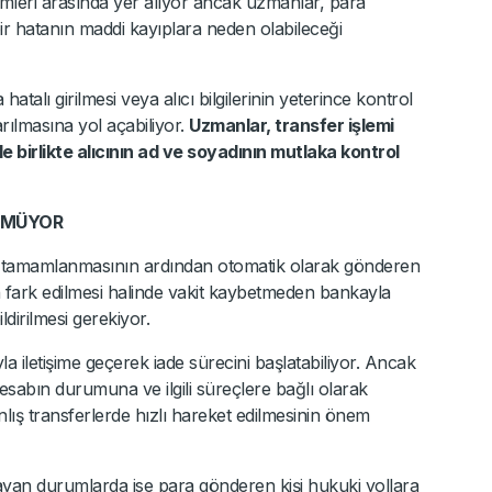
lemleri arasında yer alıyor ancak uzmanlar, para
r hatanın maddi kayıplara neden olabileceği
talı girilmesi veya alıcı bilgilerinin yeterince kontrol
rılmasına yol açabiliyor.
Uzmanlar, transfer işlemi
birlikte alıcının ad ve soyadının mutlaka kontrol
NMÜYOR
in tamamlanmasının ardından otomatik olarak gönderen
ın fark edilmesi halinde vakit kaybetmeden bankayla
ildirilmesi gerekiyor.
a iletişime geçerek iade sürecini başlatabiliyor. Ancak
hesabın durumuna ve ilgili süreçlere bağlı olarak
lış transferlerde hızlı hareket edilmesinin önem
ayan durumlarda ise para gönderen kişi hukuki yollara