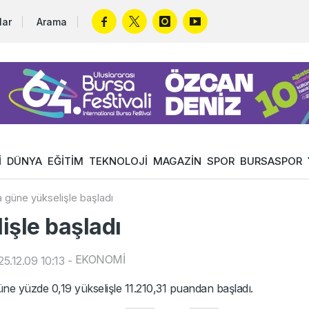
lar
Arama
İ
DÜNYA
EĞİTİM
TEKNOLOJİ
MAGAZİN
SPOR
BURSASPOR
 güne yükselişle başladı
işle başladı
EKONOMİ
5.12.09 10:13
-
ne yüzde 0,19 yükselişle 11.210,31 puandan başladı.