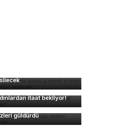
tokuryelerin sosyal
venlik primleri kaynaktan
silecek
kuşağı erkekleri
dınlardan itaat bekliyor!
di ve köpeğin dostluğu
zleri güldürdü