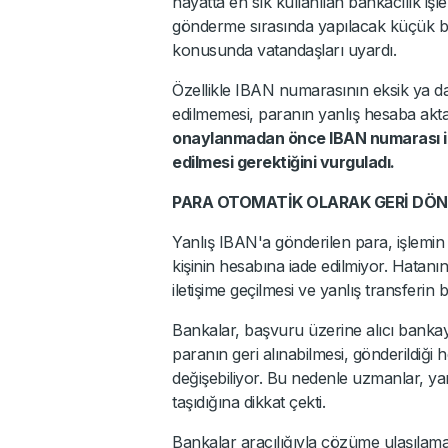
hayatta en sık kullanılan bankacılık iş
gönderme sırasında yapılacak küçük bi
konusunda vatandaşları uyardı.
Özellikle IBAN numarasının eksik ya da ha
edilmemesi, paranın yanlış hesaba akta
onaylanmadan önce IBAN numarası ile 
edilmesi gerektiğini vurguladı.
PARA OTOMATİK OLARAK GERİ DÖ
Yanlış IBAN'a gönderilen para, işlem
kişinin hesabına iade edilmiyor. Hatan
iletişime geçilmesi ve yanlış transferin b
Bankalar, başvuru üzerine alıcı bankayl
paranın geri alınabilmesi, gönderildiği 
değişebiliyor. Bu nedenle uzmanlar, yan
taşıdığına dikkat çekti.
Bankalar aracılığıyla çözüme ulaşılam