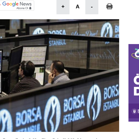
+
A
-