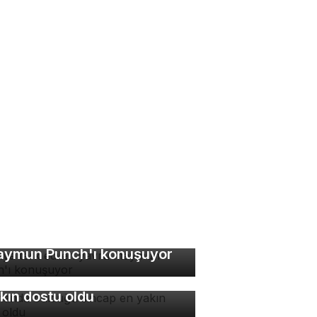
nya terk edilen yavru
ymun Punch'ı konuşuyor
manda bulduğu sincap en
kın dostu oldu
stagram'da bazı