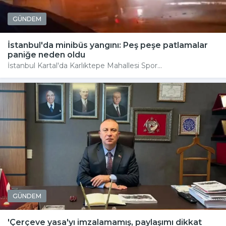
GÜNDEM
İstanbul'da minibüs yangını: Peş peşe patlamalar
paniğe neden oldu
İstanbul Kartal'da Karlıktepe Mahallesi Spor...
GÜNDEM
'Çerçeve yasa'yı imzalamamış, paylaşımı dikkat