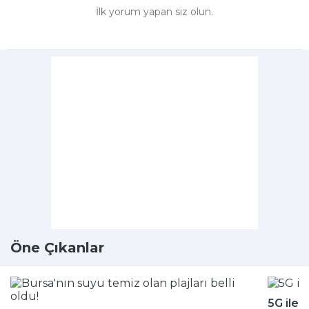
İlk yorum yapan siz olun.
Öne Çıkanlar
5G ile 