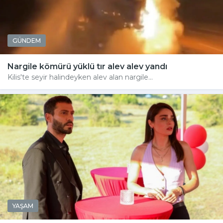
GÜNDEM
Nargile kömürü yüklü tır alev alev yandı
Kilis'te seyir halindeyken alev alan nargile...
YAŞAM