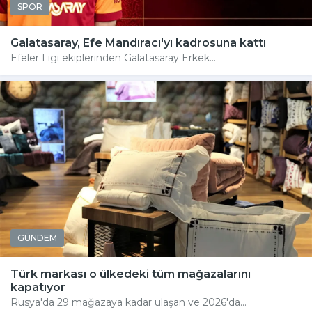
SPOR
Galatasaray, Efe Mandıracı'yı kadrosuna kattı
Efeler Ligi ekiplerinden Galatasaray Erkek...
GÜNDEM
Türk markası o ülkedeki tüm mağazalarını
kapatıyor
Rusya'da 29 mağazaya kadar ulaşan ve 2026'da...