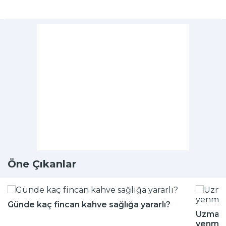
Öne Çıkanlar
Günde kaç fincan kahve sağlığa yararlı?
Uzman i
yenmey