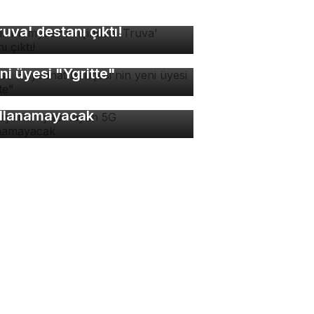
sır mumyasının içinden
ruva' destanı çıktı!
rsa Hayvanat Bahçesi'nin
ni üyesi "Ygritte"
 ayarları yapmayan 5G
llanamayacak