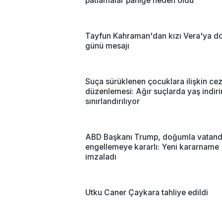
patlamalar paniğe neden oldu
Tayfun Kahraman'dan kızı Vera'ya 
günü mesajı
Suça sürüklenen çocuklara ilişkin ce
düzenlemesi: Ağır suçlarda yaş indir
sınırlandırılıyor
ABD Başkanı Trump, doğumla vatanda
engellemeye kararlı: Yeni kararname
imzaladı
Utku Caner Çaykara tahliye edildi