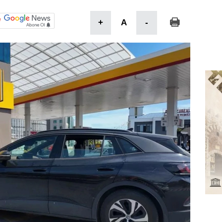
+
A
-