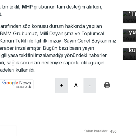
Mı
an teklif,
MHP
grubunun tam desteğini alırken,
'T
i.
Bu
arafından söz konusu durum hakkında yapılan
ye
si TBMM Grubumuz, Millî Dayanışma ve Toplumsal
nun Teklifi ile ilgili ilk imzayı Sayın Genel Başkanımız
Bu
 beraber imzalamıştır. Bugün bazı basın yayın
ku
 ilgili yasa teklifini imzalamadığı yönündeki haberler
kili, sağlık sorunları nedeniyle raporlu olduğu için
deleri kullanıldı.
+
A
-
Kalan karakter :
450