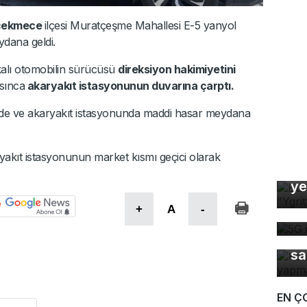
çekmece
ilçesi Muratçeşme Mahallesi E-5 yanyol
ydana geldi.
akalı otomobilin sürücüsü
direksiyon hakimiyetini
sınca
akaryakıt istasyonunun duvarına çarptı.
de ve akaryakıt istasyonunda maddi hasar meydana
akıt istasyonunun market kısmı geçici olarak
Bu
ye
5G
+
A
-
de
Ke
sa
EN Ç