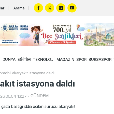
lar
Arama
İ
DÜNYA
EĞİTİM
TEKNOLOJİ
MAGAZİN
SPOR
BURSASPOR
tomobil akaryakıt istasyona daldı
akıt istasyona daldı
GÜNDEM
26.06.04 13:27
-
aza bastığı iddia edilen sürücü akaryakıt