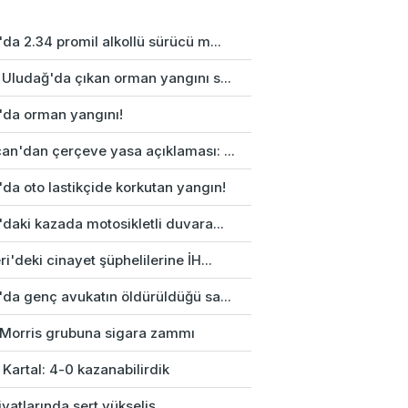
da 2.34 promil alkollü sürücü m...
 Uludağ'da çıkan orman yangını s...
'da orman yangını!
an'dan çerçeve yasa açıklaması: ...
da oto lastikçide korkutan yangın!
daki kazada motosikletli duvara...
i'deki cinayet şüphelilerine İH...
'da genç avukatın öldürüldüğü sa...
p Morris grubuna sigara zammı
 Kartal: 4-0 kazanabilirdik
fiyatlarında sert yükseliş