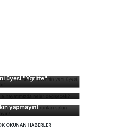
rsa Hayvanat Bahçesi'nin
ni üyesi "Ygritte"
 ile hayatımızda neler
ğişecek?
ne müdahalesinde bunları
kın yapmayın!
OK OKUNAN HABERLER