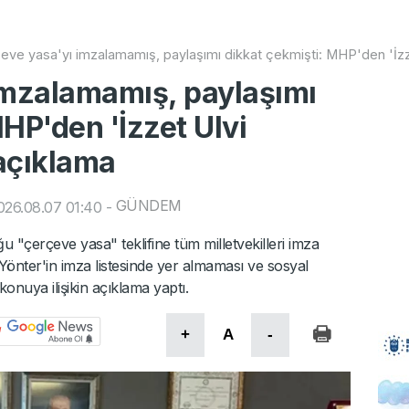
eve yasa'yı imzalamamış, paylaşımı dikkat çekmişti: MHP'den 'İzz
imzalamamış, paylaşımı
HP'den 'İzzet Ulvi
açıklama
GÜNDEM
026.08.07 01:40
-
ğu "çerçeve yasa" teklifine tüm milletvekilleri imza
vi Yönter'in imza listesinde yer almaması ve sosyal
onuya ilişikin açıklama yaptı.
+
A
-