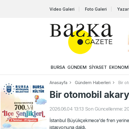
Video Galeri
Foto Galeri
Yazar
BURSA
GÜNDEM
SİYASET
EKONOM
Anasayfa
Gündem Haberleri
Bir o
Bir otomobil akary
2026.06.04 13:13
Son Güncellenme: 20
İstanbul Büyükçekmece'de fren yerine g
istasyonuna daldı.