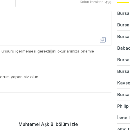
Kalan karakter :
450
Bursa'
Bursa
Bursa
Babac
ç unsuru içermemesi gerektiğini okurlarımıza önemle
Bursa'
Bursa'
yorum yapan siz olun.
Kayser
Bursa
Phili
İsmail
Muhtemel Aşk 8. bölüm izle
Altın 