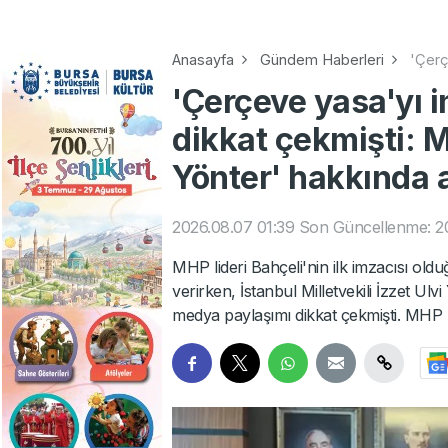
Anasayfa
Gündem Haberleri
'Çerç
'Çerçeve yasa'yı 
dikkat çekmişti: M
Yönter' hakkında 
2026.08.07 01:39
Son Güncellenme: 2
MHP lideri Bahçeli'nin ilk imzacısı oldu
verirken, İstanbul Milletvekili İzzet Ul
medya paylaşımı dikkat çekmişti. MHP k