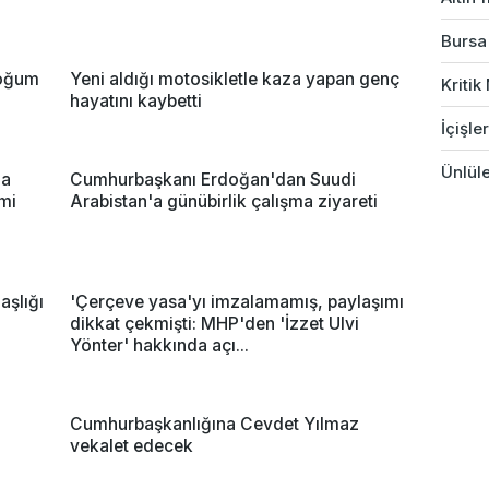
Bursa'
doğum
Yeni aldığı motosikletle kaza yapan genç
Kriti
hayatını kaybetti
İçişle
Ünlüle
za
Cumhurbaşkanı Erdoğan'dan Suudi
imi
Arabistan'a günübirlik çalışma ziyareti
şlığı
'Çerçeve yasa'yı imzalamamış, paylaşımı
dikkat çekmişti: MHP'den 'İzzet Ulvi
Yönter' hakkında açı...
Cumhurbaşkanlığına Cevdet Yılmaz
vekalet edecek