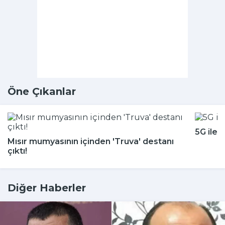
Öne Çıkanlar
5G ile 
Mısır mumyasının içinden 'Truva' destanı
çıktı!
Diğer Haberler