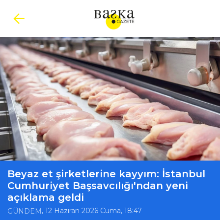
Beyaz et şirketlerine kayyım: İstanbul
Cumhuriyet Başsavcılığı'ndan yeni
açıklama geldi
, 12 Haziran 2026 Cuma, 18:47
GÜNDEM