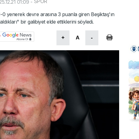
SPOR
5.12.21 01:09
-
 1-0 yenerek devre arasına 3 puanla giren Beşiktaş'ın
ıkları" bir galibiyet elde ettiklerini söyledi.
+
A
-