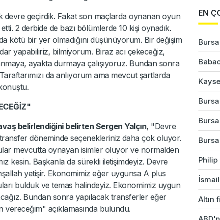
EN Ç
lk devre geçirdik. Fakat son maçlarda oynanan oyun
etti. 2 derbide de bazı bölümlerde 10 kişi oynadık.
da kötü bir yer olmadığını düşünüyorum. Bir değişim
Bursa'
ar yapabiliriz, bilmiyorum. Biraz acı çekeceğiz,
Babac
yanmaya, ayakta durmaya çalışıyoruz. Bundan sonra
 Taraftarımızı da anlıyorum ama mevcut şartlarda
Kayser
konuştu.
Bursa
ECEĞİZ"
Bursa'
vaş belirlendiğini belirten Sergen Yalçın
, "Devre
 transfer döneminde seçenekleriniz daha çok oluyor.
Bursa'
lar mevcutta oynayan isimler oluyor ve normalden
Phili
z kesin. Başkanla da sürekli iletişimdeyiz. Devre
İnşallah yetişir. Ekonomimiz eğer uygunsa A plus
İsmail
cuları bulduk ve temas halindeyiz. Ekonomimiz uygun
cağız. Bundan sonra yapılacak transferler eğer
Altın 
en vereceğim" açıklamasında bulundu.
ABD'ni