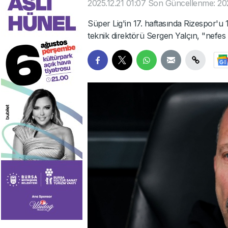
2025.12.21 01:07
Son Güncellenme: 202
Süper Lig'in 17. haftasında Rizespor'u
teknik direktörü Sergen Yalçın, "nefes ald