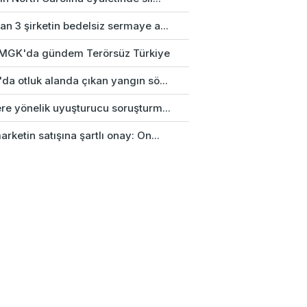
n 3 şirketin bedelsiz sermaye a...
k MGK'da gündem Terörsüz Türkiye
da otluk alanda çıkan yangın sö...
re yönelik uyuşturucu soruşturm...
rketin satışına şartlı onay: On...