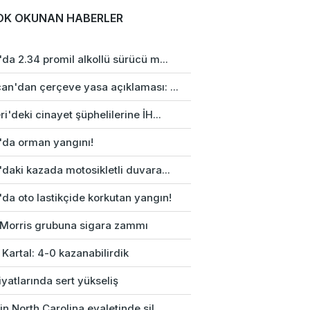
OK OKUNAN HABERLER
da 2.34 promil alkollü sürücü m...
an'dan çerçeve yasa açıklaması: ...
i'deki cinayet şüphelilerine İH...
'da orman yangını!
daki kazada motosikletli duvara...
da oto lastikçide korkutan yangın!
p Morris grubuna sigara zammı
 Kartal: 4-0 kazanabilirdik
fiyatlarında sert yükseliş
n North Carolina eyaletinde sil...