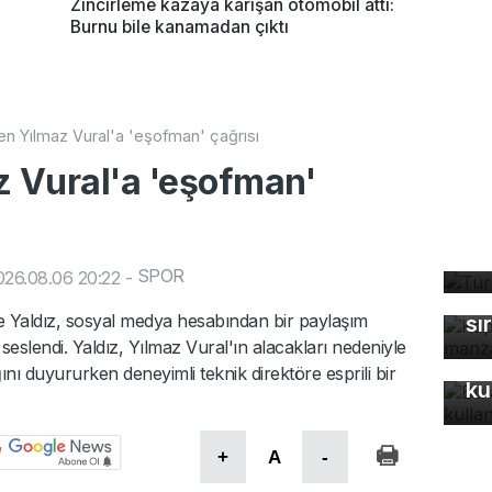
'
Zincirleme kazaya karışan otomobil attı:
Burnu bile kanamadan çıktı
en Yılmaz Vural'a 'eşofman' çağrısı
z Vural'a 'eşofman'
Tü
ta
Ka
SPOR
26.08.06 20:22
-
ma
re Yaldız, sosyal medya hesabından bir paylaşım
sı
seslendi. Yaldız, Yılmaz Vural'ın alacakları nedeniyle
Bu
ını duyururken deneyimli teknik direktöre esprili bir
ku
+
A
-