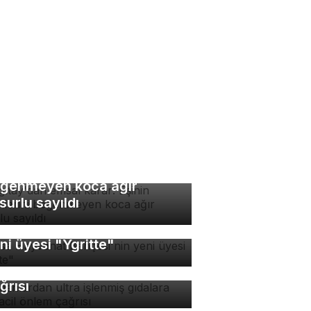
rgıtay'dan emsal karar:
inin yemeklerini
ğenmeyen koca ağır
surlu sayıldı
rsa Hayvanat Bahçesi'nin
ni üyesi "Ygritte"
manlardan ultra işlenmiş
dalara karşı acil önlem
ğrısı