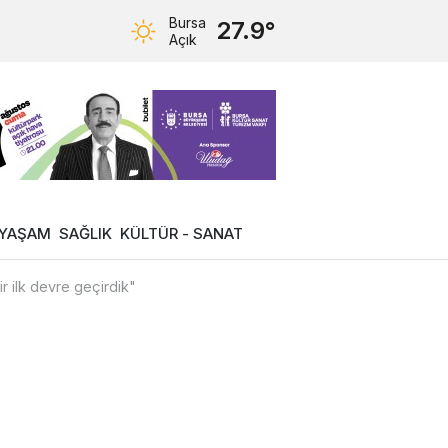
Bursa
27.9°
Açık
YAŞAM
SAĞLIK
KÜLTÜR - SANAT
r ilk devre geçirdik"