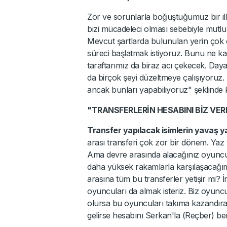
Zor ve sorunlarla boğuştuğumuz bir i
bizi mücadeleci olması sebebiyle mutlu 
Mevcut şartlarda bulunulan yerin çok 
süreci başlatmak istiyoruz. Bunu ne kad
taraftarımız da biraz acı çekecek. Da
da birçok şeyi düzeltmeye çalışıyoruz.
ancak bunları yapabiliyoruz" şeklinde 
"TRANSFERLERİN HESABINI BİZ VER
Transfer yapılacak isimlerin yavaş ya
arası transferi çok zor bir dönem. Yaz
Ama devre arasında alacağınız oyuncu
daha yüksek rakamlarla karşılaşacağımı
arasına tüm bu transferler yetişir mi? 
oyuncuları da almak isteriz. Biz oyun
olursa bu oyuncuları takıma kazandıra
gelirse hesabını Serkan'la (Reçber) b