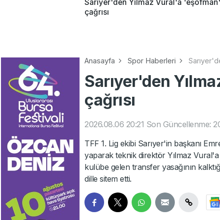
Sarıyer'den Yılmaz Vural'a 'eşofman
çağrısı
Anasayfa
Spor Haberleri
Sarıyer'd
Sarıyer'den Yılma
çağrısı
2026.08.06 20:21
Son Güncellenme: 20
TFF 1. Lig ekibi Sarıyer'in başkanı Em
yaparak teknik direktör Yılmaz Vural'a 
kulübe gelen transfer yasağının kalktığ
dille sitem etti.