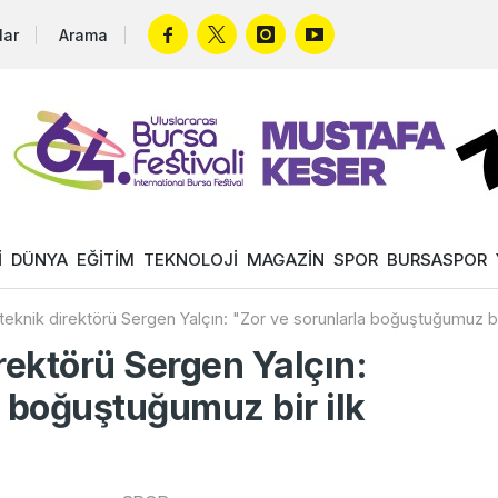
lar
Arama
İ
DÜNYA
EĞİTİM
TEKNOLOJİ
MAGAZİN
SPOR
BURSASPOR
teknik direktörü Sergen Yalçın: "Zor ve sorunlarla boğuştuğumuz bi
rektörü Sergen Yalçın:
a boğuştuğumuz bir ilk