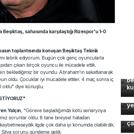
 Beşiktaş, sahasında karşılaştığı Rizespor'u 1-0
asın toplantısında konuşan Beşiktaş Teknik
ımı tebrik ediyorum. Bugün çok genç oyuncularla
pıdan çıkan birçok oyuncu ile mücadele ettik.
Ya
aten beklediğimiz bir oyundu. Abraham'ın sakatlanarak
Eş
un oldu. Çocuklar iyi mücadele ettiler. 4 maç sonra iç
be
 oldu" diye konuştu.
ku
Bu
İSTİYORUZ"
ye
Uz
ren Yalçın
, "Göreve başladığımda kötü senaryoya
gı
mız sorunlar oldu. 8 tane bireysel hatadan
ça
 kaybetmeseydik ligde çok daha iyi konumda olabilirdik.
Silva sorunu gündeme geldi.