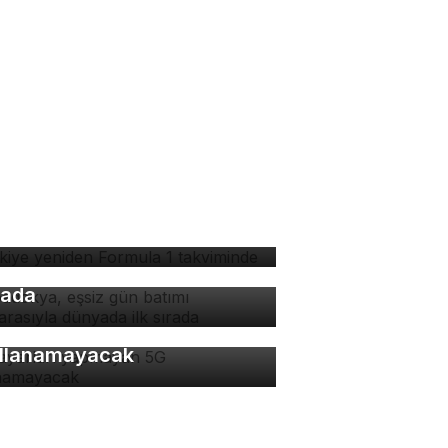
rkiye yeniden Formula 1
kviminde
padokya, eşsiz gün batımı
nzarasıyla dünyada ilk
rada
 ayarları yapmayan 5G
llanamayacak