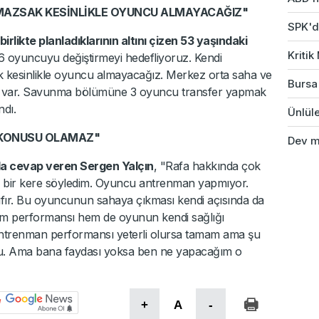
MAZSAK KESİNLİKLE OYUNCU ALMAYACAĞIZ"
SPK'da
birlikte planladıklarının altını çizen 53 yaşındaki
Kriti
6 oyuncuyu değiştirmeyi hedefliyoruz. Kendi
 kesinlikle oyuncu almayacağız. Merkez orta saha ve
Bursa'
z var. Savunma bölümüne 3 oyuncu transfer yapmak
ndı.
Ünlüle
 KONUSU OLAMAZ"
Dev ma
da cevap veren Sergen Yalçın
, "Rafa hakkında çok
 bir kere söyledim. Oyuncu antrenman yapmıyor.
fır. Bu oyuncunun sahaya çıkması kendi açısında da
em performansı hem de oyunun kendi sağlığı
ntrenman performansı yeterli olursa tamam ama şu
ncu. Ama bana faydası yoksa ben ne yapacağım o
+
A
-