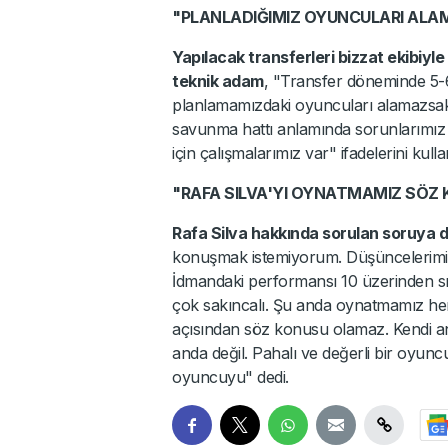
"PLANLADIĞIMIZ OYUNCULARI ALA
Yapılacak transferleri bizzat ekibiyle 
teknik adam
, "Transfer döneminde 5-
planlamamızdaki oyuncuları alamazsak
savunma hattı anlamında sorunlarımı
için çalışmalarımız var" ifadelerini kulla
"RAFA SILVA'YI OYNATMAMIZ SÖZ
Rafa Silva hakkında sorulan soruya 
konuşmak istemiyorum. Düşüncelerimi
İdmandaki performansı 10 üzerinden sı
çok sakıncalı. Şu anda oynatmamız h
açısından söz konusu olamaz. Kendi a
anda değil. Pahalı ve değerli bir oyu
oyuncuyu" dedi.