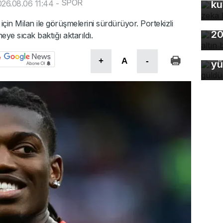
SPOR
26.08.06 11:44
-
ku
Ho
için Milan ile görüşmelerini sürdürüyor. Portekizli
20
eye sıcak baktığı aktarıldı.
Ke
+
A
-
yü