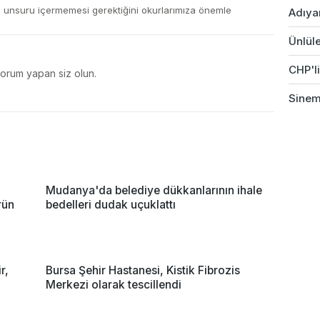
ç unsuru içermemesi gerektiğini okurlarımıza önemle
Adıyam
Ünlüle
CHP'li
yorum yapan siz olun.
Sinem 
Mudanya'da belediye dükkanlarının ihale
rün
bedelleri dudak uçuklattı
r,
Bursa Şehir Hastanesi, Kistik Fibrozis
Merkezi olarak tescillendi