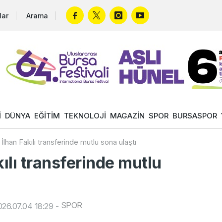
lar
Arama
İ
DÜNYA
EĞİTİM
TEKNOLOJİ
MAGAZİN
SPOR
BURSASPOR
İlhan Fakılı transferinde mutlu sona ulaştı
kılı transferinde mutlu
SPOR
26.07.04 18:29
-