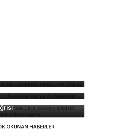
yalığın üzerindeki meşhur
 satılıyor
soruda sosyal medya
zenlemesi
manlardan ultra işlenmiş
dalara karşı acil önlem
ğrısı
OK OKUNAN HABERLER