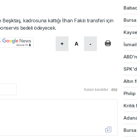
Babac
Bursa'
şiktaş, kadrosuna kattığı İlhan Fakılı transferi için
bonservis bedeli ödeyecek.
Kayser
+
A
-
İsmail
ABD'ni
SPK'da
Altın 
Kalan karakter :
450
Phili
Kriti
Adana'
Bursa'