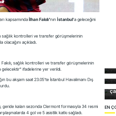
ları kapsamında
İlhan Fakılı'
nın
İstanbul
'a geleceğini
sağlık kontrolleri ve transfer görüşmelerinin
 olacağını açıkladı.
Ka
Fakılı, sağlık kontrolleri ve transfer görüşmelerinin
ev
5 
elecektir" ifadelerine yer verildi.
dü
Uz
ağın bu akşam saat 23.05'te İstanbul Havalimanı Dış
gı
yurdu.
ça
u, geride kalan sezonda Clermont formasıyla 34 resmi
EN Ç
ılaşmalarda 4 gol ve 5 asistlik katkı sağladı.