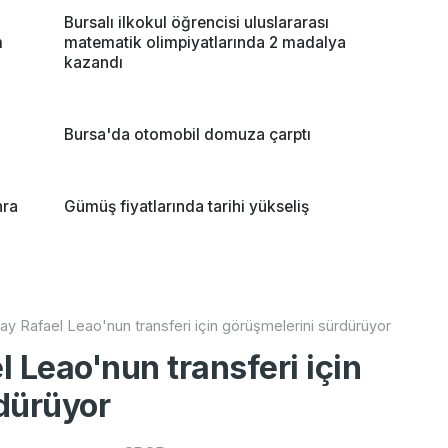
Bursalı ilkokul öğrencisi uluslararası
m
matematik olimpiyatlarında 2 madalya
kazandı
Bursa'da otomobil domuza çarptı
nra
Gümüş fiyatlarında tarihi yükseliş
ay Rafael Leao'nun transferi için görüşmelerini sürdürüyor
 Leao'nun transferi için
dürüyor
In
fo