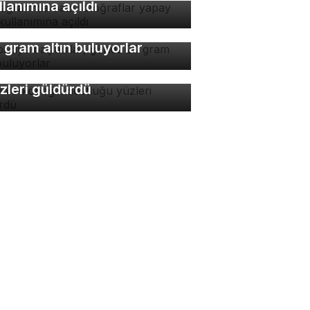
llanımına açıldı
bi diye başladılar, günde
 gram altın buluyorlar
di ve köpeğin dostluğu
zleri güldürdü