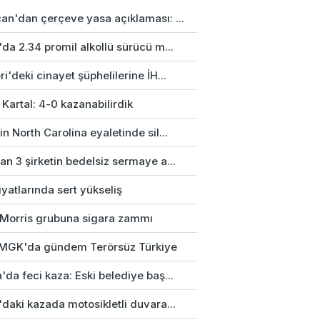
an'dan çerçeve yasa açıklaması: ...
da 2.34 promil alkollü sürücü m...
i'deki cinayet şüphelilerine İH...
 Kartal: 4-0 kazanabilirdik
n North Carolina eyaletinde sil...
n 3 şirketin bedelsiz sermaye a...
fiyatlarında sert yükseliş
p Morris grubuna sigara zammı
k MGK'da gündem Terörsüz Türkiye
da feci kaza: Eski belediye baş...
daki kazada motosikletli duvara...