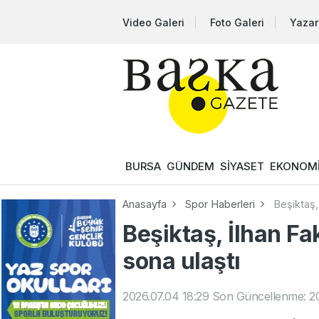
Video Galeri
Foto Galeri
Yazar
BURSA
GÜNDEM
SİYASET
EKONOM
Anasayfa
Spor Haberleri
Beşiktaş, 
Beşiktaş, İlhan Fa
sona ulaştı
2026.07.04 18:29
Son Güncellenme: 20