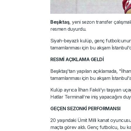
Beşiktaş
, yeni sezon transfer çalışma
resmen duyurdu.
Siyah-beyazlı kulüp, genç futbolcunun 
tamamlanması için bu akşam İstanbul'da
RESMİ AÇIKLAMA GELDİ
Beşiktaş'tan yapılan açıklamada, "İlhan 
tamamlanması için bu akşam İstanbul'a g
Kulüp ayrıca İlhan Fakılı'yı taşıyan uç
Hatlar Terminali'ne iniş yapacağını du
GEÇEN SEZONKİ PERFORMANSI
20 yaşındaki Ümit Milli kanat oyuncus
maçta görev aldı. Genç futbolcu, bu karş