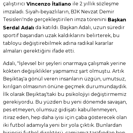
çalıştırıcı
ile 2 yıllık sözleşme
Vincenzo İtaliano
imzaladı. Siyah-beyazlıların, BJK Nevzat Demir
Tesisleri'nde gerçekleştirilen imza törenini
Başkan
da katıldı. Başkan Adalı, uzun süredir
Serdal Adalı
sportif başarıdan uzak kaldıklarını belirterek, bu
tabloyu değiştirebilmek adına radikal kararlar
almaları gerektiğini ifade etti.
Adalı, "İşlevsel bir şeyleri onarmaya çalışmak yerine
kökten değişiklikler yapmamız şart olmuştu. Artık
Beşiktaş'a gönül veren insanların üzgün, umutsuz,
kırılgan olmasının önüne geçmek durumundaydık.
İlk olarak Beşiktaş'taki bu psikolojiyi değiştirmemiz
gerekiyordu. Bu yüzden bu yeni dönemde savaşan,
pes etmeyen, olumsuz gidişatı kabullenmeyen,
itiraz eden, hep daha iyisi için çaba gösterecek olan
iki futbol adamıyla yeni bir yola çıktık. Bunlardan
birincisi futbol direktörü, camiamız tarafından hep