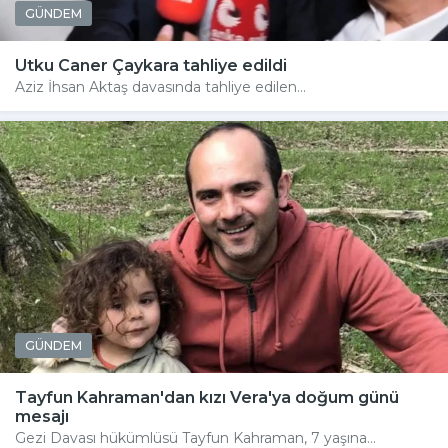
GÜNDEM
Utku Caner Çaykara tahliye edildi
Aziz İhsan Aktaş davasında tahliye edilen...
GÜNDEM
Tayfun Kahraman'dan kızı Vera'ya doğum günü
mesajı
Gezi Davası hükümlüsü Tayfun Kahraman, 7 yaşına...