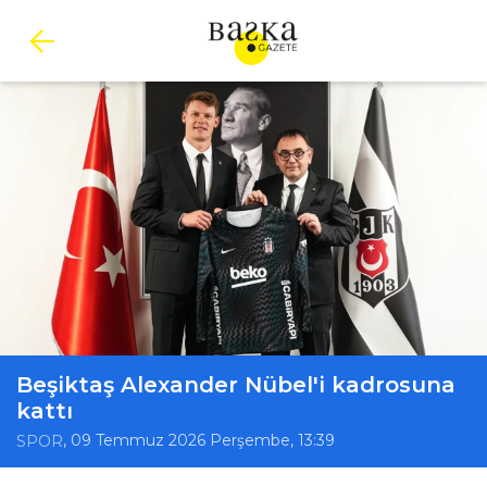
Beşiktaş Alexander Nübel'i kadrosuna
kattı
, 09 Temmuz 2026 Perşembe, 13:39
SPOR