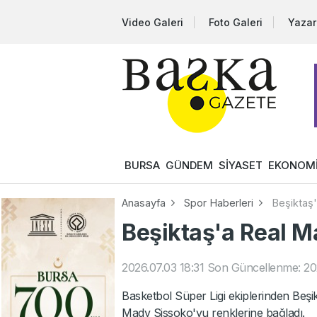
Video Galeri
Foto Galeri
Yazar
BURSA
GÜNDEM
SİYASET
EKONOM
Anasayfa
Spor Haberleri
Beşiktaş'
Beşiktaş'a Real M
2026.07.03 18:31
Son Güncellenme: 202
Basketbol Süper Ligi ekiplerinden Beşik
Mady Sissoko'yu renklerine bağladı.