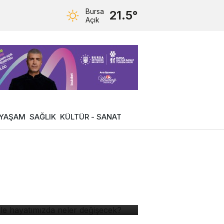
Bursa
21.5°
Açık
YAŞAM
SAĞLIK
KÜLTÜR - SANAT
 ile hayatımızda neler
ğişecek?
tokuryelerin sosyal
venlik primleri kaynaktan