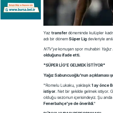
Yaz
transfer
döneminde kulüpler kadro
adı bir dönem
Süper Lig
devleriyle anı
NTV'ye
konuşan spor muhabiri
Yağız
olduğunu ifade etti.
"SÜPER LİG'E GELMEK İSTİYOR"
Yağız Sabuncuoğlu'nun açıklaması şu
"Romelu Lukaku, yaklaşık
1 ay önce B
istiyor
. Net bir şekilde gelmek istiyor.
olduğu sezonun içerisindeyiz. Şu anda
Fenerbahçe'ye de önerildi
."