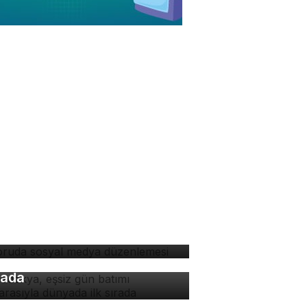
soruda sosyal medya
zenlemesi
padokya, eşsiz gün batımı
nzarasıyla dünyada ilk
rada
 ile hayatımızda neler
ğişecek?