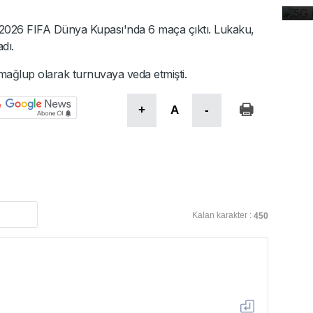
e 2026 FIFA Dünya Kupası'nda 6 maça çıktı. Lukaku,
dı.
 mağlup olarak turnuvaya veda etmişti.
+
A
-
Kalan karakter :
450