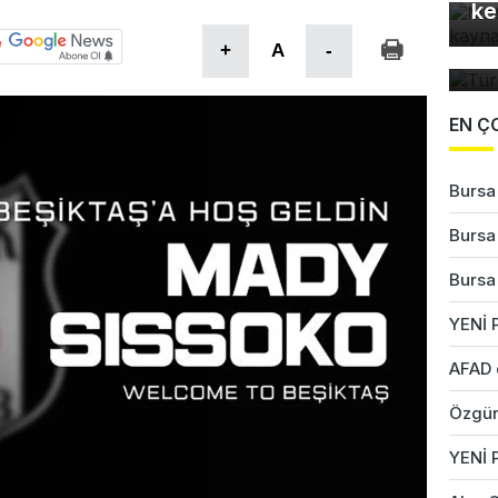
ke
Tü
+
A
-
ta
EN Ç
Bursa'
Bursa'
Bursa'
YENİ P
AFAD 
Özgür
YENİ 