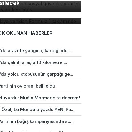
silecek
rkiye yeniden Formula 1
kviminde
OK OKUNAN HABERLER
da arazide yangın çıkardığı idd...
da çalıntı araçla 10 kilometre ...
da yolcu otobüsünün çarptığı ge...
arti'nin oy oranı belli oldu
duyurdu: Muğla Marmaris'te deprem!
 Özel, Le Monde'a yazdı: YENİ Pa...
Parti'nin bağış kampanyasında so...