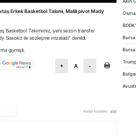
Akın G
ktaş Erkek Basketbol Takımı, Malili pivot Mady
Osman
BDDK'd
taş Basketbol Takımımız, yeni sezon transfer
Bursa'
y Sissoko ile sözleşme imzaladı" denildi.
Bursa
ma giymişti.
Trump
+
A
-
Bulgar
Avustr
Kalan karakter :
450