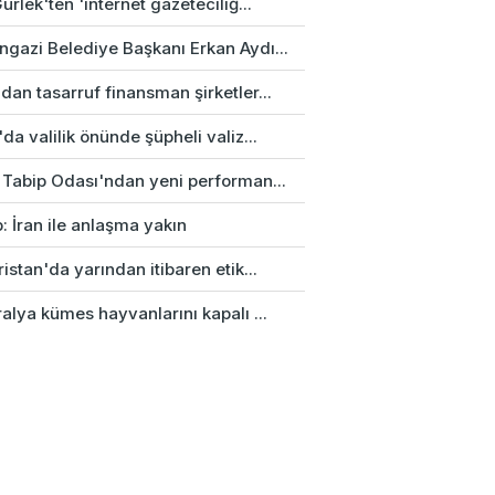
ürlek'ten 'internet gazeteciliğ...
gazi Belediye Başkanı Erkan Aydı...
an tasarruf finansman şirketler...
da valilik önünde şüpheli valiz...
 Tabip Odası'ndan yeni performan...
: İran ile anlaşma yakın
istan'da yarından itibaren etik...
alya kümes hayvanlarını kapalı ...