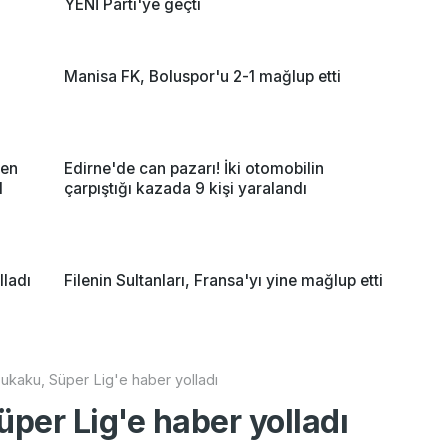
YENİ Parti'ye geçti
a
Manisa FK, Boluspor'u 2-1 mağlup etti
nen
Edirne'de can pazarı! İki otomobilin
l
çarpıştığı kazada 9 kişi yaralandı
lladı
Filenin Sultanları, Fransa'yı yine mağlup etti
kaku, Süper Lig'e haber yolladı
per Lig'e haber yolladı