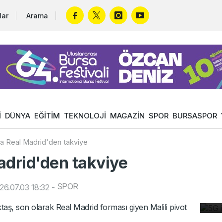
lar
Arama
İ
DÜNYA
EĞİTİM
TEKNOLOJİ
MAGAZİN
SPOR
BURSASPOR
a Real Madrid'den takviye
adrid'den takviye
5G
SPOR
6.07.03 18:32
-
de
Mo
taş, son olarak Real Madrid forması giyen Malili pivot
gü