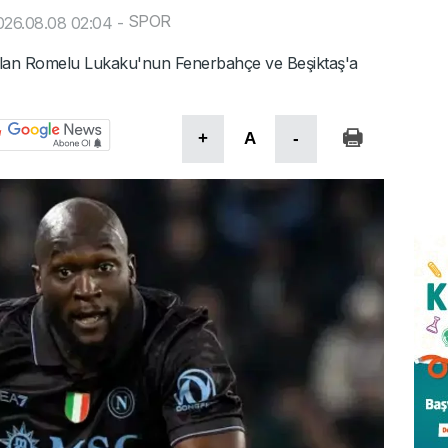
SPOR
026.08.08 02:04
-
nılan Romelu Lukaku'nun Fenerbahçe ve Beşiktaş'a
+
A
-