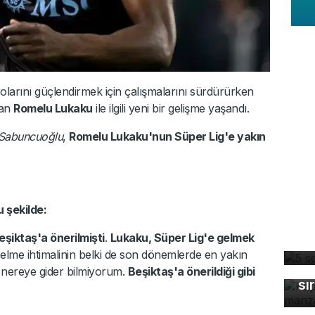
larını güçlendirmek için çalışmalarını sürdürürken
lan
Romelu Lukaku
ile ilgili yeni bir gelişme yaşandı.
 Sabuncuoğlu
,
Romelu Lukaku'nun Süper Lig'e yakın
 şekilde:
5 
eşiktaş'a önerilmişti
.
Lukaku, Süper Lig'e gelmek
dü
Ka
 Gelme ihtimalinin belki de son dönemlerde en yakın
ma
 nereye gider bilmiyorum.
Beşiktaş'a önerildiği gibi
sı
5G
de