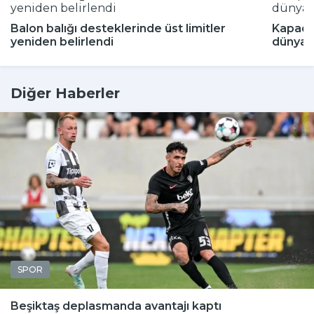
Balon balığı desteklerinde üst limitler
Kapado
yeniden belirlendi
dünyada
Diğer Haberler
SPOR
Beşiktaş deplasmanda avantajı kaptı