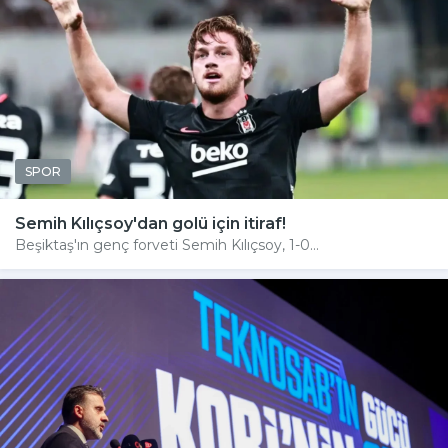
SPOR
Semih Kılıçsoy'dan golü için itiraf!
Beşiktaş'ın genç forveti Semih Kılıçsoy, 1-0...