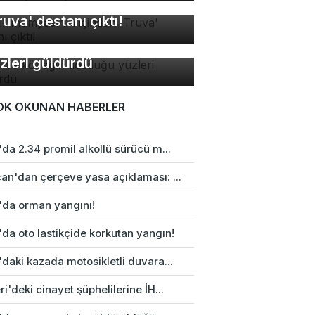
sır mumyasının içinden
ruva' destanı çıktı!
di ve köpeğin dostluğu
zleri güldürdü
OK OKUNAN HABERLER
da 2.34 promil alkollü sürücü m...
an'dan çerçeve yasa açıklaması: ...
'da orman yangını!
da oto lastikçide korkutan yangın!
daki kazada motosikletli duvara...
i'deki cinayet şüphelilerine İH...