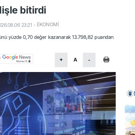
şle bitirdi
EKONOMİ
26.08.06 23:21
-
 günü yüzde 0,70 değer kazanarak 13.798,82 puandan
+
A
-