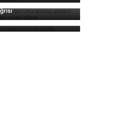
dalara karşı acil önlem
ğrısı
ni maymun türü keşfedildi