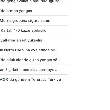
'da genç avukatın öldürüldüğü sa...
'da orman yangını
p Morris grubuna sigara zammı
 Kartal: 4-0 kazanabilirdik
fiyatlarında sert yükseliş
n North Carolina eyaletinde sil...
da otluk alanda çıkan yangın sö...
n 3 şirketin bedelsiz sermaye a...
k MGK'da gündem Terörsüz Türkiye