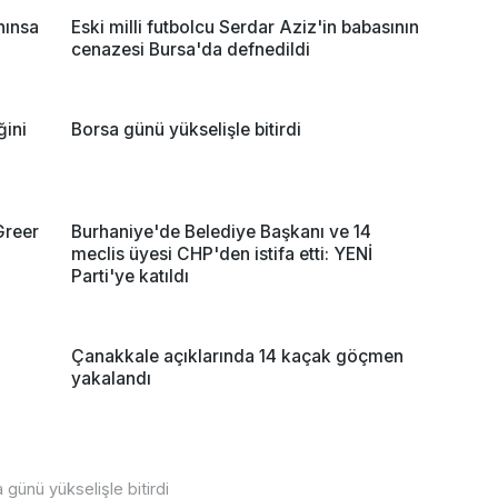
hınsa
Eski milli futbolcu Serdar Aziz'in babasının
cenazesi Bursa'da defnedildi
ğini
Borsa günü yükselişle bitirdi
Greer
Burhaniye'de Belediye Başkanı ve 14
meclis üyesi CHP'den istifa etti: YENİ
Parti'ye katıldı
Çanakkale açıklarında 14 kaçak göçmen
yakalandı
 günü yükselişle bitirdi