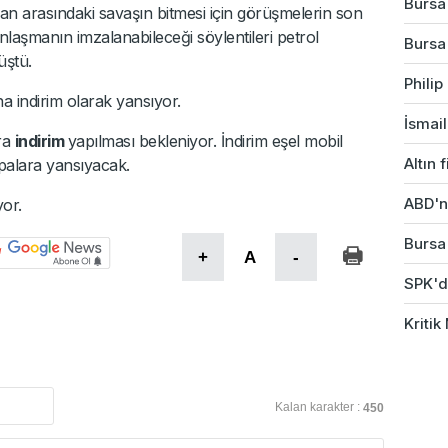
Bursa
 İran arasındaki savaşın bitmesi için görüşmelerin son
anlaşmanın imzalanabileceği söylentileri petrol
Bursa
üştü.
Phili
a indirim olarak yansıyor.
İsmail
ira
indirim
yapılması bekleniyor. İndirim eşel mobil
Altın 
palara yansıyacak.
ABD'ni
yor.
Bursa'
+
A
-
SPK'da
Kriti
Kalan karakter :
450