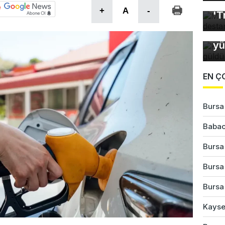
Mı
+
A
-
'T
Ke
yü
EN Ç
Bursa'
Babac
Bursa
Bursa'
Bursa'
Kayser