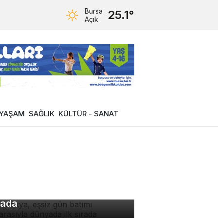
Bursa
25.1°
Açık
YAŞAM
SAĞLIK
KÜLTÜR - SANAT
padokya, eşsiz gün batımı
nzarasıyla dünyada ilk
rada