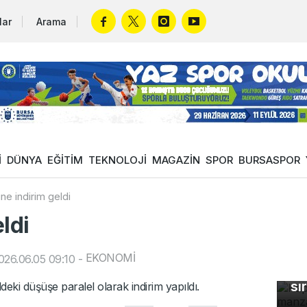
lar
Arama
İ
DÜNYA
EĞİTİM
TEKNOLOJİ
MAGAZİN
SPOR
BURSASPOR
ne indirim geldi
ldi
Ka
EKONOMİ
26.06.05 09:10
-
ma
sı
eki düşüşe paralel olarak indirim yapıldı.