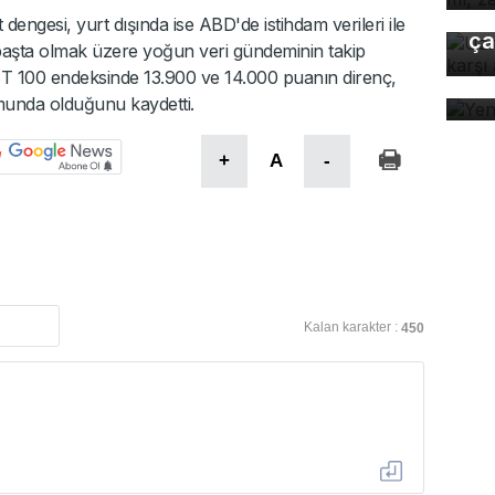
gı
t dengesi, yurt dışında ise ABD'de istihdam verileri ile
ça
 başta olmak üzere yoğun veri gündeminin takip
BIST 100 endeksinde 13.900 ve 14.000 puanın direnç,
Ye
unda olduğunu kaydetti.
+
A
-
Kalan karakter :
450