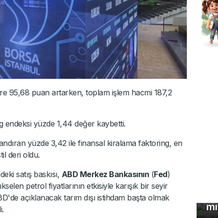
e 95,68 puan artarken, toplam işlem hacmi 187,2
g endeksi yüzde 1,44 değer kaybetti.
ndıran yüzde 3,42 ile finansal kiralama faktoring, en
il deri oldu.
deki satış baskısı,
ABD Merkez Bankasının
(
Fed
)
De
kselen petrol fiyatlarının etkisiyle karışık bir seyir
çö
ABD'de açıklanacak tarım dışı istihdam başta olmak
mı
i.
Uz