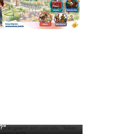
v çekirgelerin sırrı
züldü: "İstilacı mı, zararsız
?"
manlardan ultra işlenmiş