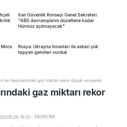
hçeli
İran Güvenlik Konseyi Genel Sekreteri:
kritik
"ABD davranışlarını düzeltene kadar
Hürmüz açılmayacak"
n Mora
Rusya: Ukrayna limanları ile askeri yük
taşıyan gemileri vurduk
a'nın depolarındaki gaz miktarı rekor düşük seviyede
rındaki gaz miktarı rekor
EKONOMİ
26.08.08 18:10
-