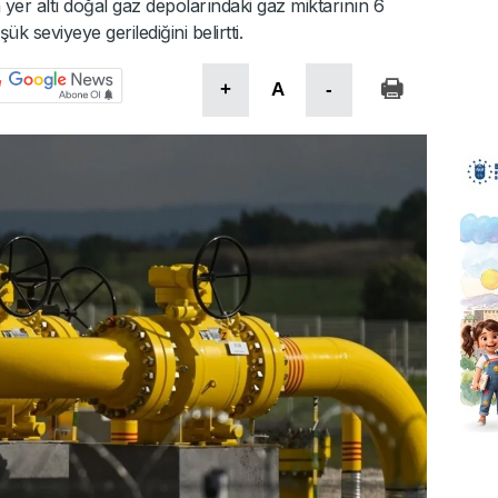
yer altı doğal gaz depolarındaki gaz miktarının 6
ük seviyeye gerilediğini belirtti.
+
A
-