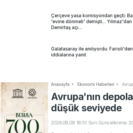
Çerçeve yasa komisyondan geçti: Ba
'evine dönmeli' demişti... Yılmaz'dan 
Demirtaş açı...
Galatasaray ile anılıyordu: Farioli'de
iddialarına yanıt
Anasayfa
Ekonomi Haberleri
Avrup
Avrupa'nın depola
düşük seviyede
2026.08.08 18:10
Son Güncellenme: 20