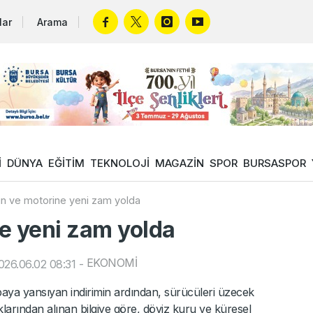
lar
Arama
İ
DÜNYA
EĞİTİM
TEKNOLOJİ
MAGAZİN
SPOR
BURSASPOR
n ve motorine yeni zam yolda
e yeni zam yolda
EKONOMİ
26.06.02 08:31
-
paya yansıyan indirimin ardından, sürücüleri üzecek
larından alınan bilgiye göre, döviz kuru ve küresel