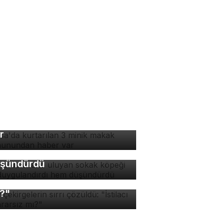
rsa'da kurtarılan 3 minik
kak maymunundan haber
rsa'da ezana uluyan
r
kak köpeği hem
ygulandırdı hem
şündürdü
v çekirgelerin sırrı
züldü: "İstilacı mı, zararsız
?"