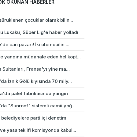
OK OKUNAN HABERLER
ürüklenen çocuklar olarak bilin...
u Lukaku, Süper Lig'e haber yolladı
'de can pazarı! İki otomobilin ...
e yangına müdahale eden helikopt...
n Sultanları, Fransa'yı yine ma...
da İznik Gölü kıyısında 70 mily...
a'da palet fabrikasında yangın
da "Sunroof" sistemli camii yoğ...
 belediyelere parti içi denetim
e yasa teklifi komisyonda kabul...