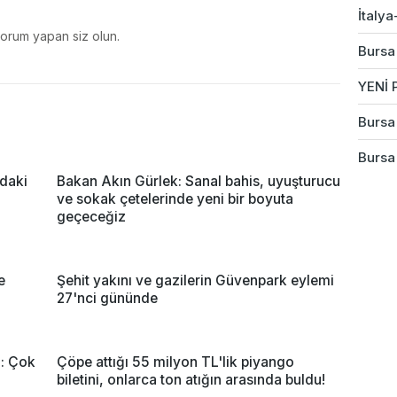
İtalya
yorum yapan siz olun.
Bursa
YENİ P
Bursa 
Bursa
'daki
Bakan Akın Gürlek: Sanal bahis, uyuşturucu
ve sokak çetelerinde yeni bir boyuta
geçeceğiz
e
Şehit yakını ve gazilerin Güvenpark eylemi
27'nci gününde
a: Çok
Çöpe attığı 55 milyon TL'lik piyango
biletini, onlarca ton atığın arasında buldu!