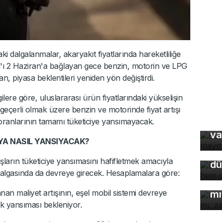
i dalgalanmalar, akaryakıt fiyatlarında hareketliliğe
'ı 2 Haziran'a bağlayan gece benzin, motorin ve LPG
n, piyasa beklentileri yeniden yön değiştirdi.
lere göre, uluslararası ürün fiyatlarındaki yükselişin
geçerli olmak üzere benzin ve motorinde fiyat artışı
Bu
anlarının tamamı tüketiciye yansımayacak.
ma
Bu
va
so
YA NASIL YANSIYACAK?
du
rtışların tüketiciye yansımasını hafifletmek amacıyla
dü
De
dalgasında da devreye girecek. Hesaplamalara göre:
çö
an maliyet artışının, eşel mobil sistemi devreye
mı
k yansıması bekleniyor.