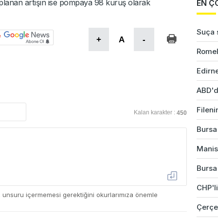
planan artışın ise pompaya 98 kuruş olarak
EN Ç
Suça s
+
A
-
Romel
Edirne
ABD'd
Fileni
Kalan karakter :
450
Bursa'
Manis
Bursa'
CHP'li
ç unsuru içermemesi gerektiğini okurlarımıza önemle
Çerçev