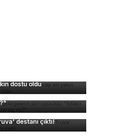
manda bulduğu sincap en
kın dostu oldu
v çekirgelerin sırrı
züldü: "İstilacı mı, zararsız
?"
sır mumyasının içinden
ruva' destanı çıktı!