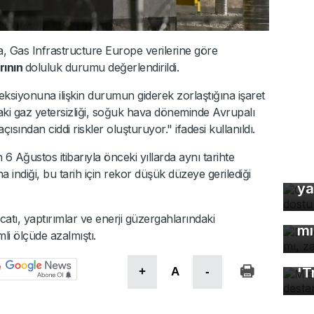
a, Gas Infrastructure Europe verilerine göre
rının
doluluk durumu değerlendirildi.
eksiyonuna ilişkin durumun giderek zorlaştığına işaret
daki gaz yetersizliği, soğuk hava döneminde Avrupalı
açısından ciddi riskler oluşturuyor." ifadesi kullanıldı.
6 Ağustos itibarıyla önceki yıllarda aynı tarihte
Or
a indiği, bu tarih için rekor düşük düzeye gerilediği
ya
De
çö
tı, yaptırımlar ve enerji güzergahlarındaki
mı
mli ölçüde azalmıştı.
Mı
'T
+
A
-