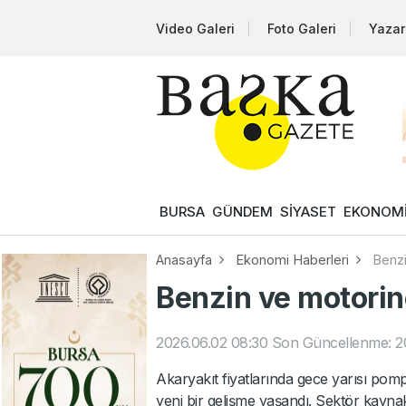
Video Galeri
Foto Galeri
Yazar
BURSA
GÜNDEM
SİYASET
EKONOM
Anasayfa
Ekonomi Haberleri
Benzi
Benzin ve motorin
2026.06.02 08:30
Son Güncellenme: 20
Akaryakıt fiyatlarında gece yarısı pom
yeni bir gelişme yaşandı. Sektör kaynak