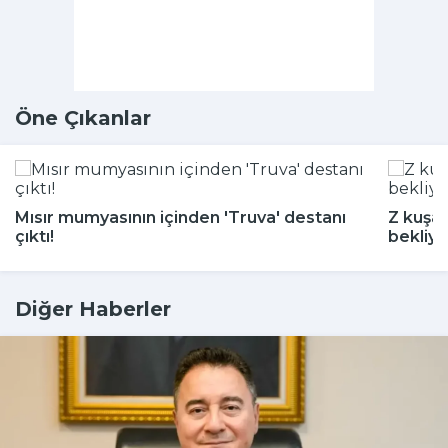
Öne Çıkanlar
Mısır mumyasının içinden 'Truva' destanı
Z kuşağ
çıktı!
bekliyo
Diğer Haberler