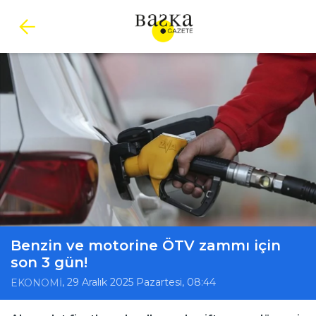
Benzin ve motorine ÖTV zammı için
son 3 gün!
, 29 Aralık 2025 Pazartesi, 08:44
EKONOMİ