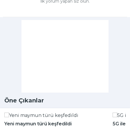
İlk yorum yapan siz olun.
Öne Çıkanlar
Yeni maymun türü keşfedildi
5G ile 