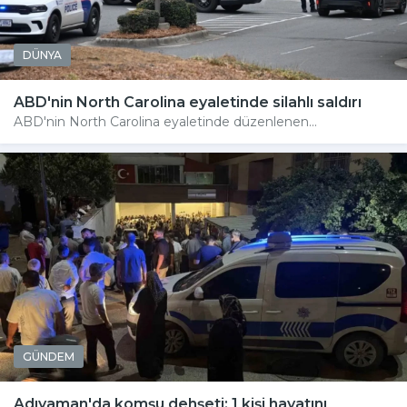
DÜNYA
ABD'nin North Carolina eyaletinde silahlı saldırı
ABD'nin North Carolina eyaletinde düzenlenen...
GÜNDEM
Adıyaman'da komşu dehşeti: 1 kişi hayatını