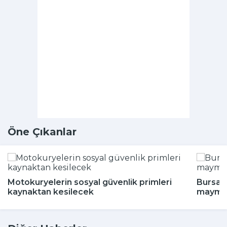
Öne Çıkanlar
Motokuryelerin sosyal güvenlik primleri
Bursa'd
kaynaktan kesilecek
maymun