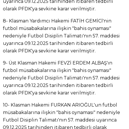
uyarınca 09.12.2025 tarihinden itibaren tedbirli
olarak PFDK'ya sevkine karar verilmiştir.
8- Klasman Yardımcı Hakemi FATİH GEMİCİ'nin
futbol müsabakalarına ilişkin "bahis oynaması"
nedeniyle Futbol Disiplin Talimatı'nın 57. maddesi
uyarınca 09.12.2025 tarihinden itibaren tedbirli
olarak PFDK'ya sevkine karar verilmiştir.
9- Üst Klasman Hakemi FEVZİ ERDEM ALBAŞ'ın
futbol müsabakalarına ilişkin "bahis oynaması"
nedeniyle Futbol Disiplin Talimatı'nın 57. maddesi
uyarınca 09.12.2025 tarihinden itibaren tedbirli
olarak PFDK'ya sevkine karar verilmiştir.
10- Klasman Hakemi FURKAN ARIOĞUL'un futbol
müsabakalarına ilişkin "bahis oynaması" nedeniyle
Futbol Disiplin Talimatı'nın 57. maddesi uyarınca
09.12.2025 tarihinden itibaren tedbirli olarak