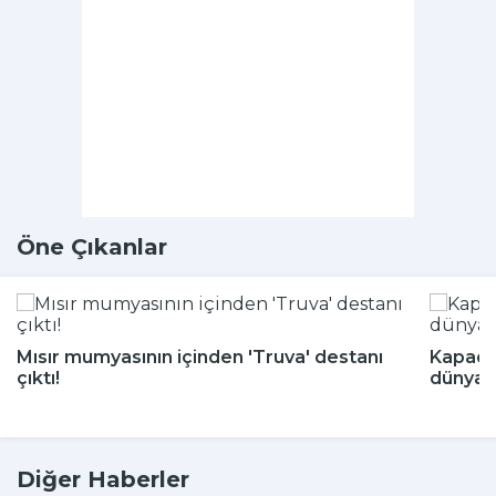
Öne Çıkanlar
Mısır mumyasının içinden 'Truva' destanı
Kapado
çıktı!
dünyada
Diğer Haberler