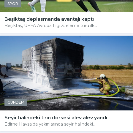
SPOR
Beşiktaş deplasmanda avantajı kaptı
Beşiktaş, UEFA Avrupa Ligi 3. eleme turu ilk...
GÜNDEM
Seyir halindeki tırın dorsesi alev alev yandı
Edirne Havsa'da yakınlarında seyir halindeki...