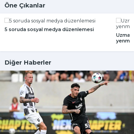
Öne Çıkanlar
5 soruda sosyal medya düzenlemesi
Uzman i
yenmey
Diğer Haberler