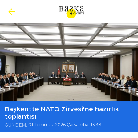
Başkentte NATO Zirvesi'ne hazırlık
toplantısı
, 01 Temmuz 2026 Çarşamba, 13:38
GÜNDEM