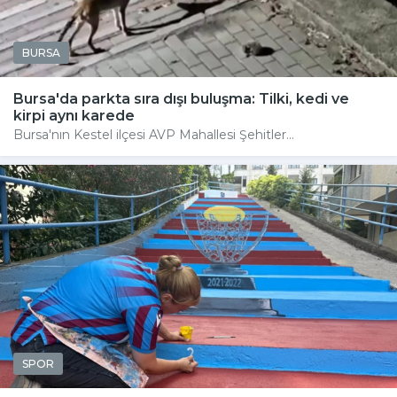
BURSA
Bursa'da parkta sıra dışı buluşma: Tilki, kedi ve
kirpi aynı karede
Bursa'nın Kestel ilçesi AVP Mahallesi Şehitler...
SPOR