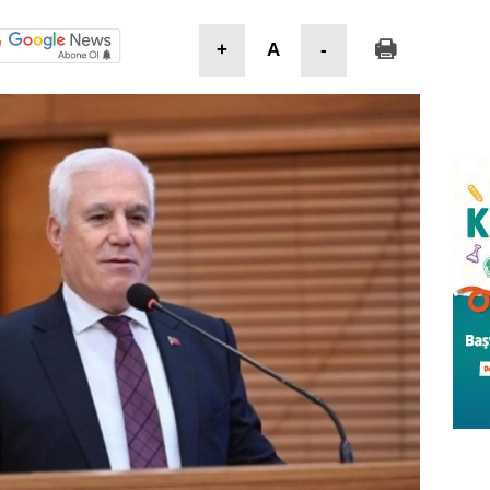
+
A
-