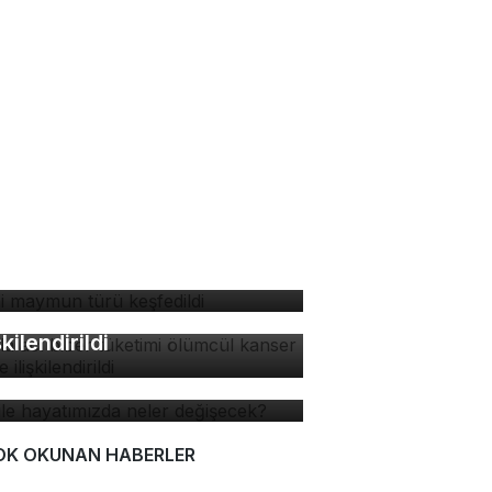
ni maymun türü keşfedildi
zla acı biber tüketimi
ümcül kanser riskiyle
şkilendirildi
 ile hayatımızda neler
ğişecek?
OK OKUNAN HABERLER