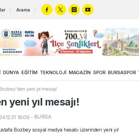
lar
Arama
İ
DÜNYA
EĞİTİM
TEKNOLOJİ
MAGAZİN
SPOR
BURSASPOR
ozbey'den yeni yıl mesajı!
 yeni yıl mesajı!
BURSA
4.12.31 18:09
-
stafa Bozbey sosyal medya hesabı üzerinden yeni yıl