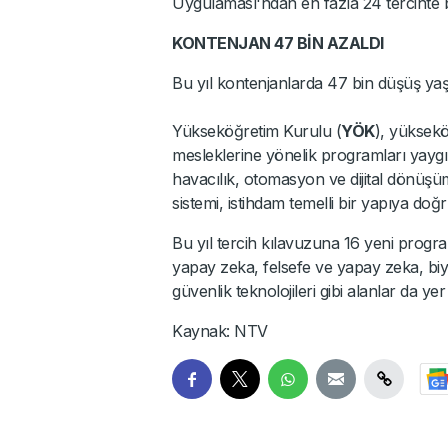
Uygulaması'ndan en fazla 24 tercihte b
KONTENJAN 47 BİN AZALDI
Bu yıl kontenjanlarda 47 bin düşüş yaş
Yükseköğretim Kurulu (
YÖK
), yüksek
mesleklerine yönelik programları yaygın
havacılık, otomasyon ve dijital dönüşü
sistemi, istihdam temelli bir yapıya doğr
Bu yıl tercih kılavuzuna 16 yeni progr
yapay zeka, felsefe ve yapay zeka, biyot
güvenlik teknolojileri gibi alanlar da yer 
Kaynak: NTV