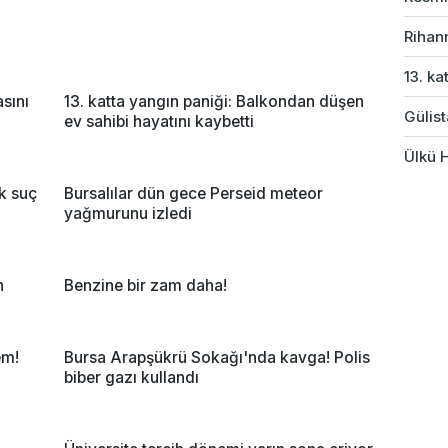
Rihan
13. ka
sını
13. katta yangın paniği: Balkondan düşen
Gülist
ev sahibi hayatını kaybetti
Ülkü H
ik suç
Bursalılar dün gece Perseid meteor
yağmurunu izledi
n
Benzine bir zam daha!
em!
Bursa Arapşükrü Sokağı'nda kavga! Polis
biber gazı kullandı