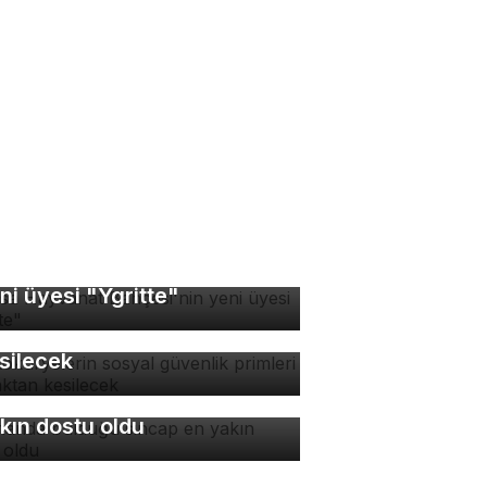
rsa Hayvanat Bahçesi'nin
ni üyesi "Ygritte"
tokuryelerin sosyal
venlik primleri kaynaktan
silecek
manda bulduğu sincap en
kın dostu oldu