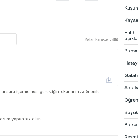
Kuşun 
Kayser
Fatih
açıkl
Kalan karakter :
450
Bursa
Hatay
Galata
Antaly
ç unsuru içermemesi gerektiğini okurlarımıza önemle
Öğren
Büyük
yorum yapan siz olun.
Bursal
Resmi