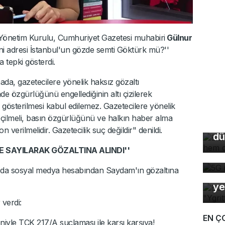
 Yönetim Kurulu, Cumhuriyet Gazetesi muhabiri
Gülnur
eni adresi İstanbul'un gözde semti Göktürk mü?''
a tepki gösterdi.
da, gazetecilere yönelik haksız gözaltı
e özgürlüğünü engellediğinin altı çizilerek
Bu
i gösterilmesi kabul edilemez. Gazetecilere yönelik
so
çilmeli, basın özgürlüğünü ve halkın haber alma
du
verilmelidir. Gazetecilik suç değildir" denildi.
dü
5G
 SAYILARAK GÖZALTINA ALINDI''
de
 da sosyal medya hesabından Saydam'ın gözaltına
Bu
ye
 verdi:
EN Ç
iyle TCK 217/A suçlaması ile karşı karşıya!