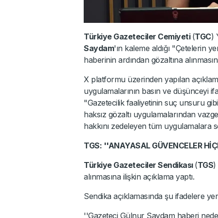
Türkiye Gazeteciler Cemiyeti
(
TGC
)
Saydam
'ın kaleme aldığı "Çetelerin y
haberinin ardından gözaltına alınmasın
X platformu üzerinden yapılan açıklama
uygulamalarının basın ve düşünceyi ifad
"Gazetecilik faaliyetinin suç unsuru gib
haksız gözaltı uygulamalarından vazge
hakkını zedeleyen tüm uygulamalara son 
TGS: ''ANAYASAL GÜVENCELER HİÇE
Türkiye Gazeteciler Sendikası
(
TGS
)
alınmasına ilişkin açıklama yaptı.
Sendika açıklamasında şu ifadelere yer
''Gazeteci Gülnur Saydam haberi neden