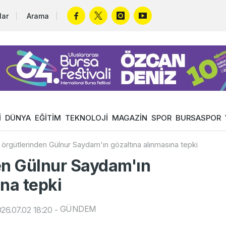
lar
Arama
İ
DÜNYA
EĞİTİM
TEKNOLOJİ
MAGAZİN
SPOR
BURSASPOR
 örgütlerinden Gülnur Saydam'ın gözaltına alınmasına tepki
en Gülnur Saydam'ın
na tepki
GÜNDEM
26.07.02 18:20
-