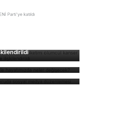
Nİ Parti'ye katıldı
zla acı biber tüketimi
ümcül kanser riskiyle
şkilendirildi
 ile hayatımızda neler
ğişecek?
soruda sosyal medya
zenlemesi