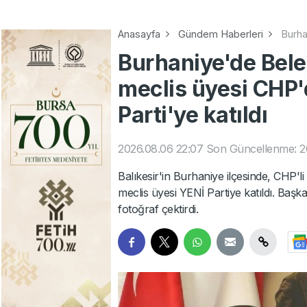
Anasayfa
Gündem Haberleri
Burha
Burhaniye'de Bele
meclis üyesi CHP'd
Parti'ye katıldı
2026.08.06 22:07
Son Güncellenme: 2
Balıkesir'in Burhaniye ilçesinde, CHP'l
meclis üyesi YENİ Partiye katıldı. Başk
fotoğraf çektirdi.