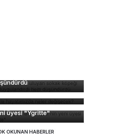
rsa'da ezana uluyan
kak köpeği hem
ygulandırdı hem
şündürdü
 ile hayatımızda neler
ğişecek?
rsa Hayvanat Bahçesi'nin
ni üyesi "Ygritte"
OK OKUNAN HABERLER