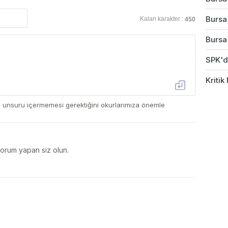
Bursa
Kalan karakter :
450
Bursa'
SPK'da
Kriti
ç unsuru içermemesi gerektiğini okurlarımıza önemle
yorum yapan siz olun.