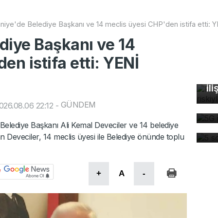
niye'de Belediye Başkanı ve 14 meclis üyesi CHP'den istifa etti: YE
diye Başkanı ve 14
en istifa etti: YENİ
Fa
öl
ili
5G
GÜNDEM
026.08.06 22:12
-
de
5 
i Belediye Başkanı Ali Kemal Deveciler ve 14 belediye
dü
an Deveciler, 14 meclis üyesi ile Belediye önünde toplu
+
A
-