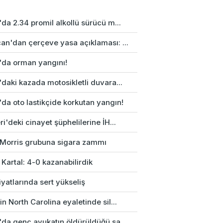
da 2.34 promil alkollü sürücü m...
an'dan çerçeve yasa açıklaması: ...
'da orman yangını!
daki kazada motosikletli duvara...
da oto lastikçide korkutan yangın!
i'deki cinayet şüphelilerine İH...
p Morris grubuna sigara zammı
 Kartal: 4-0 kazanabilirdik
fiyatlarında sert yükseliş
n North Carolina eyaletinde sil...
'da genç avukatın öldürüldüğü sa...