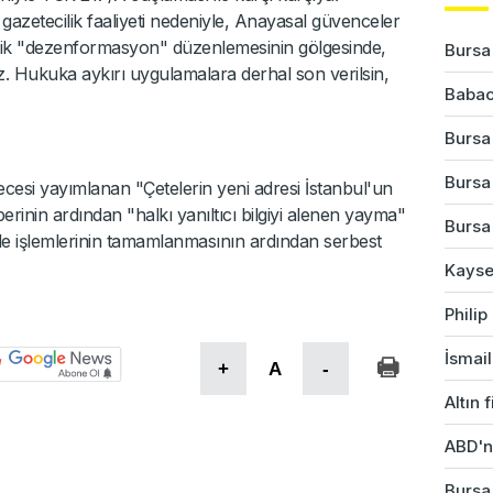
zetecilik faaliyeti nedeniyle, Anayasal güvenceler
cilik "dezenformasyon" düzenlemesinin gölgesinde,
Bursa'
z. Hukuka aykırı uygulamalara derhal son verilsin,
Babac
Bursa
Bursa'
i yayımlanan "Çetelerin yeni adresi İstanbul'un
rinin ardından "halkı yanıltıcı bilgiyi alenen yayma"
Bursa'
fade işlemlerinin tamamlanmasının ardından serbest
Kayser
Phili
İsmail
+
A
-
Altın 
ABD'ni
Bursa