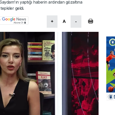
aydam'ın yaptığı haberin ardından gözaltına
epkiler geldi.
+
A
-