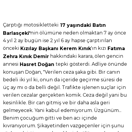
Çarptığı motosikletteki
17 yaşındaki Batın
nin ölümüne neden olmaktan 7 ay önce
Barlasçeki'
4 yıl 2 ay bugün ise 2 yıl 6 ay hapse çarptırılan
önceki
'ın kızı
Kızılay Başkanı Kerem Kınık
Fatıma
hakkındaki karara, ölen gencin
Zehra Kınık Demir
annesi
tepki gösterdi. Adliye önünde
Hasret Doğan
konuşan Doğan, "Verilen ceza şaka gibi. Bir canın
bedeli iki yıl ki, onun da içeride geçirme süresi de
üç ay mı o da belli değil. Trafikte işlenen suçlar için
verilen cezalar gerçekten komik. Ceza değil yani bu
kesinlikle. Bir can gitmiş ve bir daha asla geri
gelmeyecek. Yani kabul edemiyorum. Üzgünüm...
Benim çocuğum gitti ve ben acı içinde
kıvranıyorum. Şikayetinden vazgeçenler için şunu