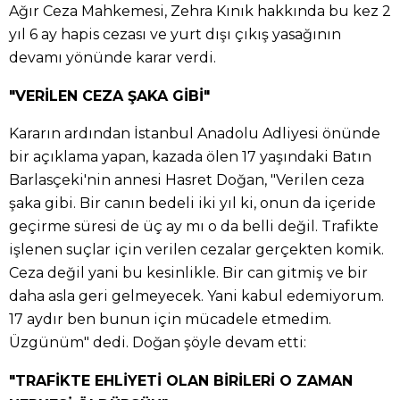
Ağır Ceza Mahkemesi, Zehra Kınık hakkında bu kez 2
yıl 6 ay hapis cezası ve yurt dışı çıkış yasağının
devamı yönünde karar verdi.
"VERİLEN CEZA ŞAKA GİBİ"
Kararın ardından İstanbul Anadolu Adliyesi önünde
bir açıklama yapan, kazada ölen 17 yaşındaki Batın
Barlasçeki'nin annesi Hasret Doğan, "Verilen ceza
şaka gibi. Bir canın bedeli iki yıl ki, onun da içeride
geçirme süresi de üç ay mı o da belli değil. Trafikte
işlenen suçlar için verilen cezalar gerçekten komik.
Ceza değil yani bu kesinlikle. Bir can gitmiş ve bir
daha asla geri gelmeyecek. Yani kabul edemiyorum.
17 aydır ben bunun için mücadele etmedim.
Üzgünüm" dedi. Doğan şöyle devam etti:
"TRAFİKTE EHLİYETİ OLAN BİRİLERİ O ZAMAN