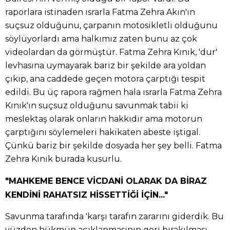
raporlara istinaden ısrarla Fatma Zehra Akın'ın
suçsuz olduğunu, çarpanın motosikletli olduğunu
söylüyorlardı ama halkımız zaten bunu az çok
videolardan da görmüştür. Fatma Zehra Kınık, 'dur'
levhasına uymayarak bariz bir şekilde ara yoldan
çıkıp, ana caddede geçen motora çarptığı tespit
edildi. Bu üç rapora rağmen hala ısrarla Fatma Zehra
Kınık'ın suçsuz olduğunu savunmak tabii ki
meslektaş olarak onların hakkıdır ama motorun
çarptığını söylemeleri hakikaten abeste iştigal.
Çünkü bariz bir şekilde dosyada her şey belli. Fatma
Zehra Kınık burada kusurlu.
"MAHKEME BENCE VİCDANİ OLARAK DA BİRAZ
KENDİNİ RAHATSIZ HİSSETTİĞİ İÇİN..."
Savunma tarafında 'karşı tarafın zararını giderdik. Bu
yüzden hükmün açıklanmasının geri bırakılması