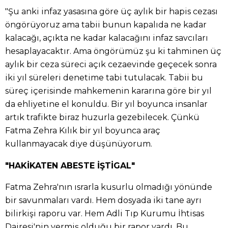
"Şu anki infaz yasasına göre üç aylık bir hapis cezası
öngörüyoruz ama tabii bunun kapalıda ne kadar
kalacağı, açıkta ne kadar kalacağını infaz savcıları
hesaplayacaktır. Ama öngörümüz şu ki tahminen üç
aylık bir ceza süreci açık cezaevinde geçecek sonra
iki yıl süreleri denetime tabi tutulacak. Tabii bu
süreç içerisinde mahkemenin kararına göre bir yıl
da ehliyetine el konuldu. Bir yıl boyunca insanlar
artık trafikte biraz huzurla gezebilecek. Çünkü
Fatma Zehra Kılık bir yıl boyunca araç
kullanmayacak diye düşünüyorum.
"HAKİKATEN ABESTE İŞTİGAL"
Fatma Zehra'nın ısrarla kusurlu olmadığı yönünde
bir savunmaları vardı. Hem dosyada iki tane ayrı
bilirkişi raporu var. Hem Adli Tıp Kurumu İhtisas
Dairesi'nin vermiş olduğu bir rapor vardı. Bu