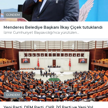
GÜNDEM
Menderes Belediye Başkanı İlkay Çiçek tutuklandı
İzmir Cumhuriyet Başsavcılığı'nca yürütülen...
GÜNDEM
Yeni Parti, DEM Parti, CHP, İYİ Parti ve Yeni Yol