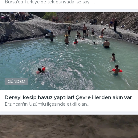
Bursa'da Türkiye'de tek dünyada ise sayılı...
GÜNDEM
Dereyi kesip havuz yaptılar! Çevre illerden akın var
Erzincan'ın Üzümlü ilçesinde etkili olan...