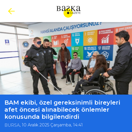
BAM ekibi, özel gereksinimli bireyleri
afet öncesi alınabilecek önlemler
konusunda bilgilendirdi
, 10 Aralık 2025 Çarşamba, 14:41
BURSA