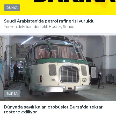
DÜNYA
Suudi Arabistan'da petrol rafinerisi vuruldu
Yemen'deki İran destekli Husiler, Suudi...
BURSA
Dünyada sayılı kalan otobüsler Bursa'da tekrar
restore ediliyor