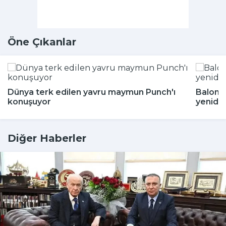
Öne Çıkanlar
Dünya terk edilen yavru maymun Punch'ı
Balon b
konuşuyor
yeniden
Diğer Haberler