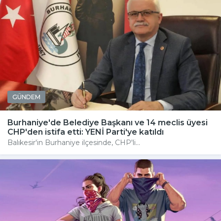
GÜNDEM
Burhaniye'de Belediye Başkanı ve 14 meclis üyesi
CHP'den istifa etti: YENİ Parti'ye katıldı
Balıkesir'in Burhaniye ilçesinde, CHP'li...