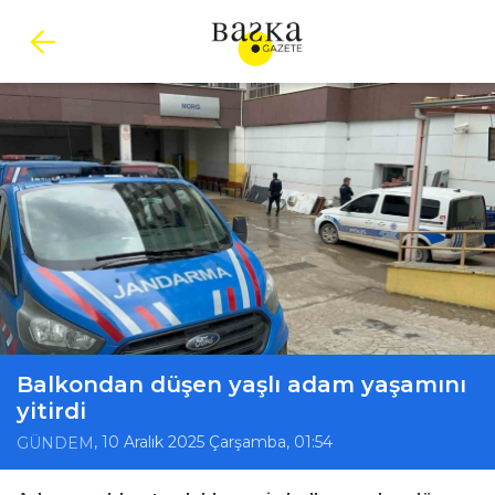
Balkondan düşen yaşlı adam yaşamını
yitirdi
, 10 Aralık 2025 Çarşamba, 01:54
GÜNDEM