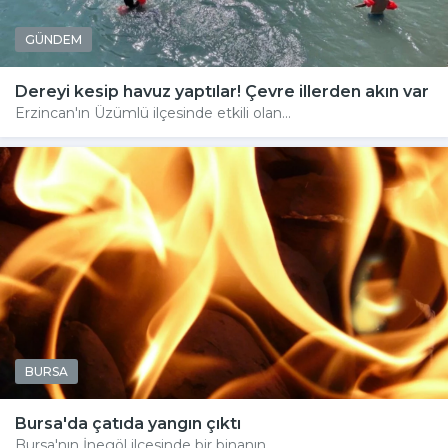
GÜNDEM
Dereyi kesip havuz yaptılar! Çevre illerden akın var
Erzincan'ın Üzümlü ilçesinde etkili olan...
BURSA
Bursa'da çatıda yangın çıktı
Bursa'nın İnegöl ilçesinde bir binanın...