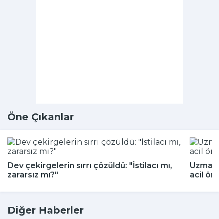
Öne Çıkanlar
Dev çekirgelerin sırrı çözüldü: "İstilacı mı,
Uzmanla
zararsız mı?"
acil ön
Diğer Haberler