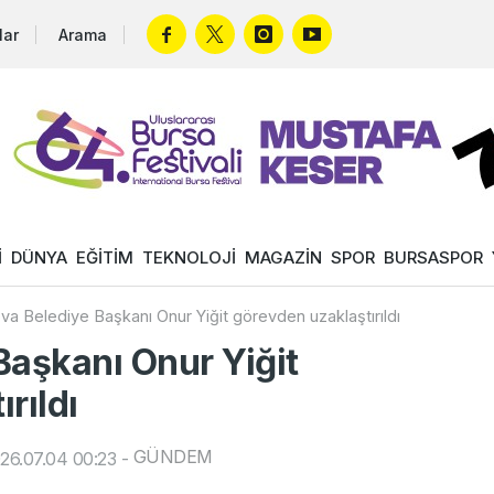
lar
Arama
İ
DÜNYA
EĞİTİM
TEKNOLOJİ
MAGAZİN
SPOR
BURSASPOR
va Belediye Başkanı Onur Yiğit görevden uzaklaştırıldı
Başkanı Onur Yiğit
rıldı
GÜNDEM
26.07.04 00:23
-