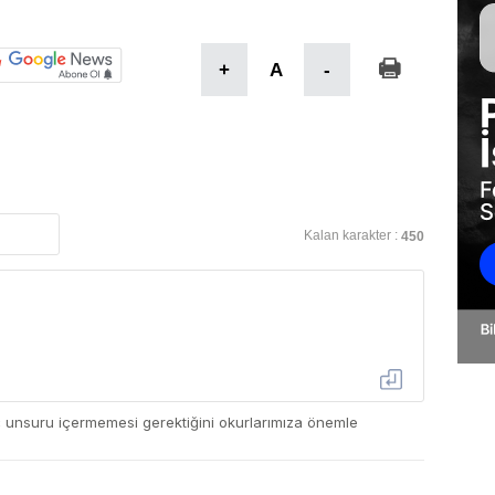
+
A
-
Kalan karakter :
450
ç unsuru içermemesi gerektiğini okurlarımıza önemle