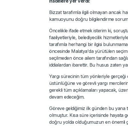
ifadelere yer verdi:
Bizzat tarafımla ilgili olmayan ancak 
kamuoyunu doğru bilgilendirme sorum
Öncelikle ifade etmek isterim ki, soru
faaliyetleriyle, belediyecilik hizmetleri
tarafımla herhangi bir ilgisi bulunmam
öncesinde Malatya'da yürütülen seçim
seçilmeden önce ailem tarafından sağla
iddialardan ibarettir. Bu husus zaten ya
Yargı sürecinin tüm yönleriyle gerçeği
üstünlüğüne ve görevli yargı merciler
gerekli tüm açıklamaları yapacak, üze
devam edeceğim.
Göreve geldiğimiz ilk günden bu yana t
olmuştur. Kısa süre içerisinde hayata g
doğru yolda olduğumuzun en önemli gö