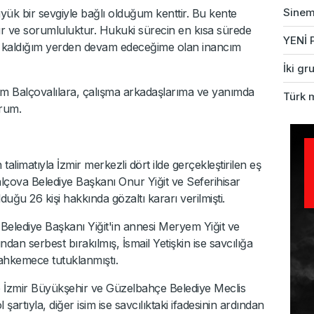
Sinem 
 bir sevgiyle bağlı olduğum kenttir. Bu kente
r ve sorumluluktur. Hukuki sürecin en kısa sürede
YENİ P
 kaldığım yerden devam edeceğime olan inancım
İki gr
üm Balçovalılara, çalışma arkadaşlarıma ve yanımda
Türk 
rum.
talimatıyla İzmir merkezli dört ilde gerçekleştirilen eş
lçova Belediye Başkanı Onur Yiğit ve Seferihisar
duğu 26 kişi hakkında gözaltı kararı verilmişti.
 Belediye Başkanı Yiğit'in annesi Meryem Yiğit ve
ından serbest bırakılmış, İsmail Yetişkin ise savcılığa
mahkemece tutuklanmıştı.
le İzmir Büyükşehir ve Güzelbahçe Belediye Meclis
 şartıyla, diğer isim ise savcılıktaki ifadesinin ardından