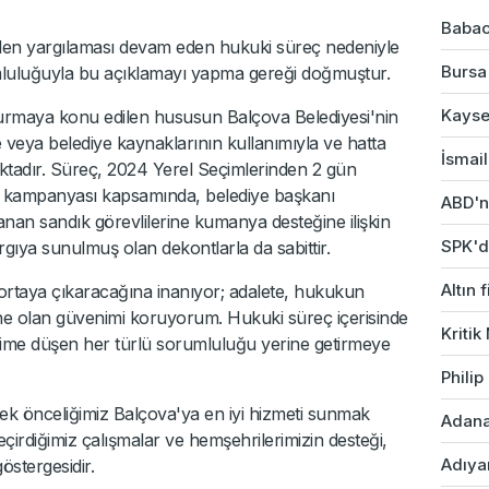
Babac
halen yargılaması devam eden hukuki süreç nedeniyle
Bursa'
luluğuyla bu açıklamayı yapma gereği doğmuştur.
Kayser
şturmaya konu edilen hususun Balçova Belediyesi'nin
yle veya belediye kaynaklarının kullanımıyla ve hatta
İsmail
aktadır. Süreç, 2024 Yerel Seçimlerinden 2 gün
 kampanyası kapsamında, belediye başkanı
ABD'ni
nan sandık görevlilerine kumanya desteğine ilişkin
SPK'da
rgıya sunulmuş olan dekontlarla da sabittir.
Altın 
 ortaya çıkaracağına inanıyor; adalete, hukukun
ine olan güvenimi koruyorum. Hukuki süreç içerisinde
Kriti
rime düşen her türlü sorumluluğu yerine getirmeye
Phili
ek önceliğimiz Balçova'ya en iyi hizmeti sunmak
Adana'
eçirdiğimiz çalışmalar ve hemşehrilerimizin desteği,
Adıyam
stergesidir.