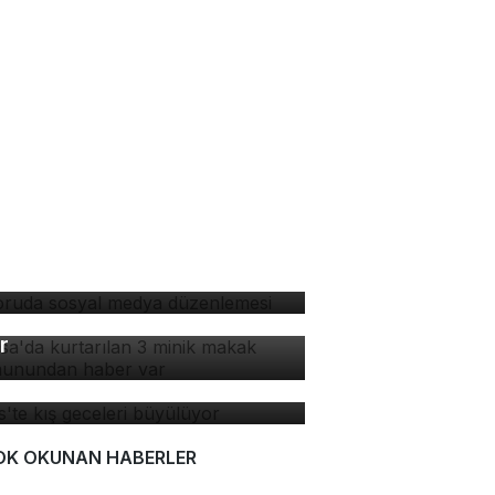
soruda sosyal medya
zenlemesi
rsa'da kurtarılan 3 minik
kak maymunundan haber
r
tlis'te kış geceleri
yülüyor
OK OKUNAN HABERLER