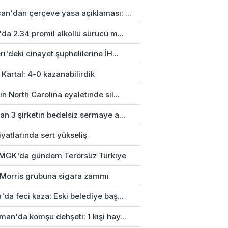
an'dan çerçeve yasa açıklaması: ...
da 2.34 promil alkollü sürücü m...
i'deki cinayet şüphelilerine İH...
 Kartal: 4-0 kazanabilirdik
n North Carolina eyaletinde sil...
n 3 şirketin bedelsiz sermaye a...
fiyatlarında sert yükseliş
k MGK'da gündem Terörsüz Türkiye
p Morris grubuna sigara zammı
da feci kaza: Eski belediye baş...
an'da komşu dehşeti: 1 kişi hay...