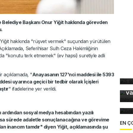
çe Belediye Başkanı Onur Yiğit hakkında görevden
u.
 Yiğit hakkında "rüşvet vermek" suçundan yürütülen
 Açıklamada, Seferihisar Sulh Ceza Hakimliğinin
ında "konutu terk etmemek" (ev hapsi) suretiyle adli
5 
dü
r açıklamada, "
Anayasanın 127'nci maddesi ile 5393
Bu
esi uyarınca geçici bir tedbir olarak İçişleri
ma
ştır
" ifadelerine yer verildi.
va
Bi
bü
rarı ardından sosyal medya hesabından yazılı
kısa sürede adaletle sonuçlanacağına ve görevime
EN Ç
n inancım tamdır" diyen Yiğit, açıklamasında şu