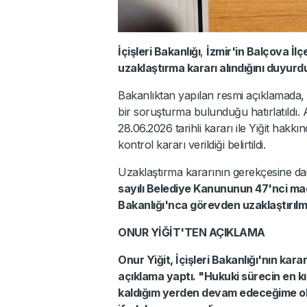
İçişleri Bakanlığı
,
İzmir'in Balçova İl
uzaklaştırma kararı alındığını duyurd
Bakanlıktan yapılan resmi açıklamada,
bir soruşturma bulunduğu hatırlatıldı.
28.06.2026 tarihli kararı ile Yiğit hakk
kontrol kararı verildiği belirtildi.
Uzaklaştırma kararının gerekçesine dai
sayılı Belediye Kanununun 47'nci madd
Bakanlığı'nca görevden uzaklaştırılmı
ONUR YİĞİT'TEN AÇIKLAMA
Onur Yiğit, İçişleri Bakanlığı'nın ka
açıklama yaptı. "Hukuki sürecin en 
kaldığım yerden devam edeceğime ola