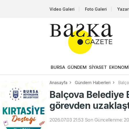
Video Galeri
Foto Galeri
Yazar
BURSA
GÜNDEM
SİYASET
EKONOM
Anasayfa
Gündem Haberleri
Balço
Balçova Belediye 
görevden uzaklaştı
2026.07.03 21:53
Son Güncellenme: 20