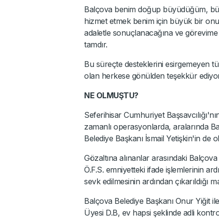
Balçova benim doğup büyüdüğüm, büyük
hizmet etmek benim için büyük bir onu
adaletle sonuçlanacağına ve görevime
tamdır.
Bu süreçte desteklerini esirgemeyen t
olan herkese gönülden teşekkür ediyo
NE OLMUŞTU?
Seferihisar Cumhuriyet Başsavcılığı'nın 
zamanlı operasyonlarda, aralarında Ba
Belediye Başkanı İsmail Yetişkin'in de ol
Gözaltına alınanlar arasındaki Balçova
Ö.F.S. emniyetteki ifade işlemlerinin ard
sevk edilmesinin ardından çıkarıldığı 
Balçova Belediye Başkanı Onur Yiğit i
Üyesi D.B, ev hapsi şeklinde adli kontrol