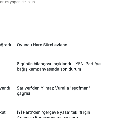
yorum yapan siz olun.
uğradı
Oyuncu Hare Sürel evlendi
8 günün bilançosu açıklandı... YENİ Parti'ye
bağış kampanyasında son durum
 yandı
Sarıyer'den Yılmaz Vural'a 'eşofman'
çağrısı
kat
İYİ Parti'den 'çerçeve yasa' teklifi için
Anayasa Komisyonuna başvuru