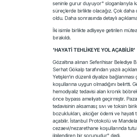
seninle gurur duyuyor" sloganlarıyla k
süreçlerde birlikte olacağız. Çok daha
oldu. Daha sonrasında detaylı açıklamala
İki isimle birlikte adliyeye getirilen müt
bırakıldı.
'HAYATİ TEHLİKEYE YOL AÇABİLİR'
Gözaltına alınan Seferihisar Belediye Ba
Serhat Gökalp tarafından yazılı açıkla
Yetişkin'in düzenli diyalize bağlanması
koşullarına uygun olmadığını belirtti. G
hemodiyaliz tedavisi alan kronik böbrek
önce bypass ameliyatı geçirmiştir. Pazar
tedavisinin aksaması; sıvı ve toksin bi
bozuklukları, akciğer ödemi ve hayati t
açabilir. İstanbul Protokolü ve Mandela k
cezaevi/nezarethane koşullarında tutulm
ilgilendiren bir sorunudur" dedi.