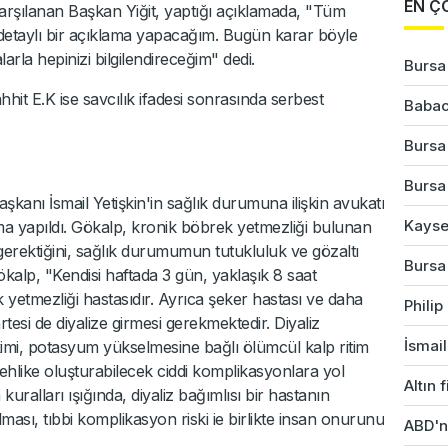
EN Ç
arşılanan Başkan Yiğit, yaptığı açıklamada, "Tüm
 detaylı bir açıklama yapacağım. Bugün karar böyle
rla hepinizi bilgilendireceğim" dedi.
Bursa'
eahhit E.K ise savcılık ifadesi sonrasında serbest
Babac
Bursa
Bursa'
şkanı İsmail Yetişkin'in sağlık durumuna ilişkin avukatı
Kayser
ma yapıldı. Gökalp, kronik böbrek yetmezliği bulunan
 gerektiğini, sağlık durumumun tutukluluk ve gözaltı
Bursa'
ökalp, "Kendisi haftada 3 gün, yaklaşık 8 saat
 yetmezliği hastasıdır. Ayrıca şeker hastası ve daha
Phili
tesi de diyalize girmesi gerekmektedir. Diyaliz
İsmail
rikimi, potasyum yükselmesine bağlı ölümcül kalp ritim
ehlike oluşturabilecek ciddi komplikasyonlara yol
Altın 
uralları ışığında, diyaliz bağımlısı bir hastanın
ası, tıbbi komplikasyon riski ie birlikte insan onurunu
ABD'ni