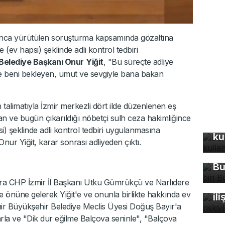
'nca yürütülen soruşturma kapsamında gözaltına
ev hapsi) şeklinde adli kontrol tedbiri
Belediye Başkanı Onur
Yiğit
, "Bu süreçte adliye
e beni bekleyen, umut ve sevgiyle bana bakan
 talimatıyla İzmir merkezli dört ilde düzenlenen eş
n ve bugün çıkarıldığı nöbetçi sulh ceza hakimliğince
Bu
 şeklinde adli kontrol tedbiri uygulanmasına
ku
Tü
ur Yiğit, karar sonrası adliyeden çıktı.
ma
Bu
Fa
sıra CHP İzmir İl Başkanı Utku Gümrükçü ve Narlıdere
öl
 önüne gelerek Yiğit'e ve onunla birlikte hakkında ev
ili
mir Büyükşehir Belediye Meclis Üyesi Doğuş Bayır'a
arla ve "Dik dur eğilme Balçova seninle", "Balçova