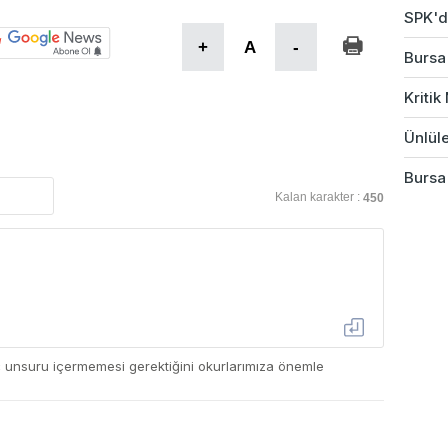
SPK'da
+
A
-
Bursa'
Kriti
Ünlüle
Bursa
Kalan karakter :
450
ç unsuru içermemesi gerektiğini okurlarımıza önemle