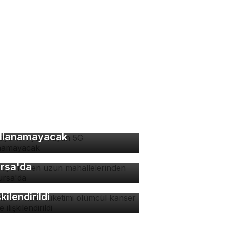
 ayarları yapmayan 5G
llanamayacak
rkiye'nin en uzun
hallelerinden biri
rsa'da
zla acı biber tüketimi
ümcül kanser riskiyle
şkilendirildi