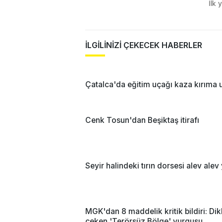
İlk 
İLGİLİNİZİ ÇEKECEK HABERLER
Çatalca'da eğitim uçağı kaza kırıma 
Cenk Tosun'dan Beşiktaş itirafı
Seyir halindeki tırın dorsesi alev alev
MGK'dan 8 maddelik kritik bildiri: Dik
çeken 'Terörsüz Bölge' vurgusu