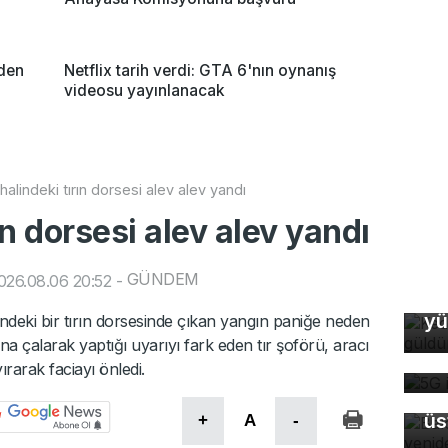
eden
Netflix tarih verdi: GTA 6'nın oynanış
videosu yayınlanacak
halindeki tırın dorsesi alev alev yandı
ın dorsesi alev alev yandı
GÜNDEM
026.08.06 20:52
-
Ke
yü
indeki bir tırın dorsesinde çıkan yangın paniğe neden
5G
na çalarak yaptığı uyarıyı fark eden tır şoförü, aracı
de
rarak faciayı önledi.
Ba
üs
+
A
-