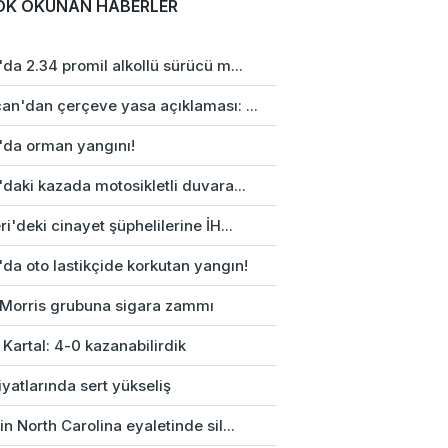
OK OKUNAN HABERLER
da 2.34 promil alkollü sürücü m...
an'dan çerçeve yasa açıklaması: ...
'da orman yangını!
daki kazada motosikletli duvara...
i'deki cinayet şüphelilerine İH...
da oto lastikçide korkutan yangın!
p Morris grubuna sigara zammı
 Kartal: 4-0 kazanabilirdik
fiyatlarında sert yükseliş
n North Carolina eyaletinde sil...