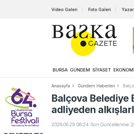
Video Galeri
Foto Galeri
Yazar
BURSA
GÜNDEM
SİYASET
EKONOM
Anasayfa
Gündem Haberleri
Balço
Balçova Belediye 
adliyeden alkışlarl
2026.06.29 08:24
Son Güncellenme: 2