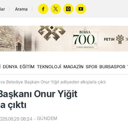
lar
Arama
İ
DÜNYA
EĞİTİM
TEKNOLOJİ
MAGAZİN
SPOR
BURSASPOR
va Belediye Başkanı Onur Yiğit adliyeden alkışlarla çıktı
Başkanı Onur Yiğit
a çıktı
GÜNDEM
026.06.29 08:24
-