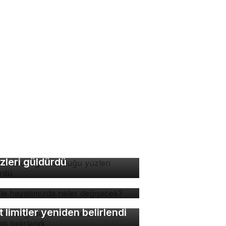
di ve köpeğin dostluğu
zleri güldürdü
 ile hayatımızda neler
ğişecek?
lon balığı desteklerinde
t limitler yeniden belirlendi