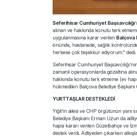
Seferihisar Cumhuriyet Başsavcılığı
alınan ve hakkında konutu terk etmeme (
uygulanmasına karar verilen
Balçova 
önünde, hastanede, sağlık kontrolünd
herkese çok teşekkür ediyorum." dedi.
Seferihisar Cumhuriyet Başsavcılığı'nın
zamanlı operasyonlarda gözaltına alına
hakkında konutu terk etmeme (ev hapsi)
hükmedilen Balçova Belediye Başkanı On
YURTTAŞLAR DESTEKLEDİ
Yiğit'in ailesi ve CHP örgütünün yanı 
Belediye Başkanı Erman Uzun da adliye
hapsi kararı verilen Güzelbahçe ve İz
destek verdi. Adliyeden çıkarken alkışl