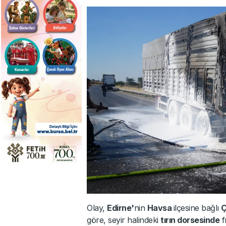
Olay,
Edirne'
nin
Havsa
ilçesine bağlı
Ç
göre, seyir halindeki
tırın dorsesinde
f